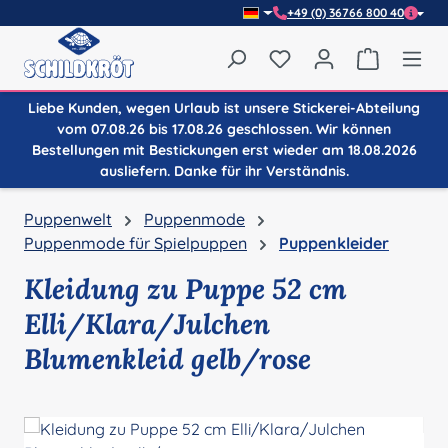
+49 (0) 36766 800 40
Zum Hauptinhalt springen
Du hast 0 Produkte auf
Warenkor
Liebe Kunden, wegen Urlaub ist unsere Stickerei-Abteilung
vom 07.08.26 bis 17.08.26 geschlossen. Wir können
Bestellungen mit Bestickungen erst wieder am 18.08.2026
ausliefern. Danke für ihr Verständnis.
Puppenwelt
Puppenmode
Puppenmode für Spielpuppen
Puppenkleider
Kleidung zu Puppe 52 cm
Elli/Klara/Julchen
Blumenkleid gelb/rose
Bildergalerie überspringen