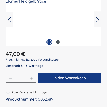
Regulärer Preis:
47,00 €
Preis inkl. MwSt., zzgl.
Versandkosten
Lieferzeit 3 - 5 Werktage
Produkt Anzahl: Gib den gewünschten Wert 
In den Warenkorb
Zum Merkzettel hinzufügen
Produktnummer:
0052389