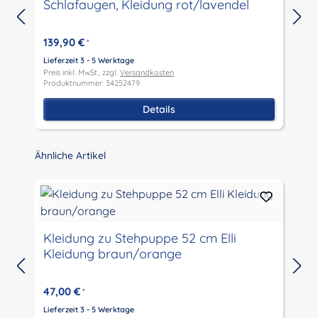
Schlafaugen, Kleidung rot/lavendel
139,90 €
*
Lieferzeit 3 - 5 Werktage
L
Preis inkl. MwSt., zzgl.
Versandkosten
P
Produktnummer: 34252479
P
Details
Produktgalerie überspringen
Ähnliche Artikel
Kleidung zu Stehpuppe 52 cm Elli
Kleidung braun/orange
L
P
47,00 €
*
P
Lieferzeit 3 - 5 Werktage