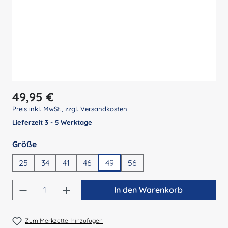
Regulärer Preis:
49,95 €
Preis inkl. MwSt., zzgl.
Versandkosten
Lieferzeit 3 - 5 Werktage
auswählen
Größe
25
34
41
46
49
56
Produkt Anzahl: Gib den gewünschten Wert 
In den Warenkorb
Zum Merkzettel hinzufügen