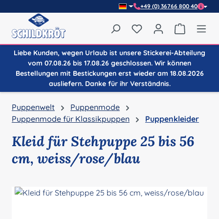
+49 (0) 36766 800 40
Zum Hauptinhalt springen
Du hast 0 Produkte auf
Warenkor
Liebe Kunden, wegen Urlaub ist unsere Stickerei-Abteilung
vom 07.08.26 bis 17.08.26 geschlossen. Wir können
Bestellungen mit Bestickungen erst wieder am 18.08.2026
ausliefern. Danke für ihr Verständnis.
Puppenwelt
Puppenmode
Puppenmode für Klassikpuppen
Puppenkleider
Kleid für Stehpuppe 25 bis 56
cm, weiss/rose/blau
Bildergalerie überspringen