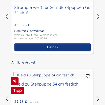
Strümpfe weiß für Schildkrötpuppen Gr.
34 bis 64
5,95 €
Ab
*
Lieferzeit 3 - 5 Werktage
L
Preis inkl. MwSt., zzgl.
Versandkosten
P
Produktnummer: 0034175M
P
Details
Produktgalerie überspringen
Ähnliche Artikel
Rabatt
%
Kleid zu Stehpuppe 34 cm festlich
Tipp
29,95 €
*
39,95 €
L