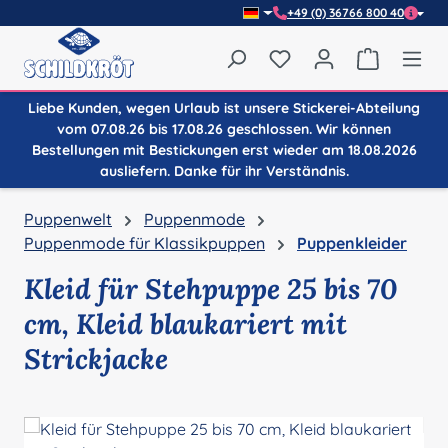
+49 (0) 36766 800 40
Zum Hauptinhalt springen
Du hast 0 Produkte auf
Warenkor
Liebe Kunden, wegen Urlaub ist unsere Stickerei-Abteilung
vom 07.08.26 bis 17.08.26 geschlossen. Wir können
Bestellungen mit Bestickungen erst wieder am 18.08.2026
ausliefern. Danke für ihr Verständnis.
Puppenwelt
Puppenmode
Puppenmode für Klassikpuppen
Puppenkleider
Kleid für Stehpuppe 25 bis 70
cm, Kleid blaukariert mit
Strickjacke
Bildergalerie überspringen