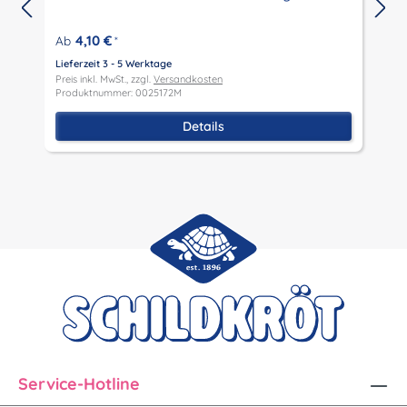
4,10 €
Ab
*
Lieferzeit 3 - 5 Werktage
L
Preis inkl. MwSt., zzgl.
Versandkosten
P
Produktnummer: 0025172M
P
Details
Service-Hotline