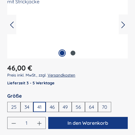
Regulärer Preis:
46,00 €
Preis inkl. MwSt., zzgl.
Versandkosten
Lieferzeit 3 - 5 Werktage
auswählen
Größe
25
34
41
46
49
56
64
70
Produkt Anzahl: Gib den gewünschten Wert 
In den Warenkorb