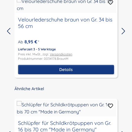
Velourlederschuhe braun von Gr. 34 bis
56 cm
8,95 €
Ab
*
Lieferzeit 3 - 5 Werktage
L
Preis inkl. MwSt., zzgl.
Versandkosten
P
Produktnummer: 0034178.BraunM
P
Details
Produktgalerie überspringen
Ähnliche Artikel
Schlüpfer für Schildkrötpuppen von Gr.
16 bis 70 cm "Made in Germany"