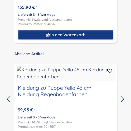
135,90 €
*
Lieferzeit 3 - 5 Werktage
L
Preis inkl. MwSt., zzgl.
Versandkosten
P
Produktnummer: 3046517
P
In den Warenkorb
Produktgalerie überspringen
Ähnliche Artikel
Kleidung zu Puppe Yella 46 cm
Kleidung Regenbogenfarben
L
P
39,95 €
*
P
Lieferzeit 3 - 5 Werktage
Preis inkl. MwSt., zzgl.
Versandkosten
Produktnummer: 0046517