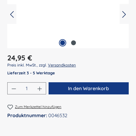
Regulärer Preis:
24,95 €
Preis inkl. MwSt., zzgl.
Versandkosten
Lieferzeit 3 - 5 Werktage
Produkt Anzahl: Gib den gewünschten Wert 
In den Warenkorb
Zum Merkzettel hinzufügen
Produktnummer:
0046532