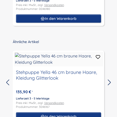
Lieferzeit 3 - 5 Werktage
L
Preis inkl. MwSt., zzgl.
Versandkosten
P
Produktnummer: 0046180
P
In den Warenkorb
Produktgalerie überspringen
Ähnliche Artikel
Stehpuppe Yella 46 cm braune Haare,
Kleidung Glitterlook
L
P
135,90 €
*
P
Lieferzeit 3 - 5 Werktage
Preis inkl. MwSt., zzgl.
Versandkosten
Produktnummer: 3046167
In den Warenkorb