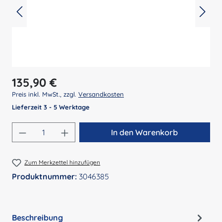
Regulärer Preis:
135,90 €
Preis inkl. MwSt., zzgl.
Versandkosten
Lieferzeit 3 - 5 Werktage
Produkt Anzahl: Gib den gewünschten Wert 
In den Warenkorb
Zum Merkzettel hinzufügen
Produktnummer:
3046385
Beschreibung