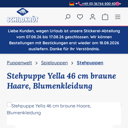
+49 (0) 36766 800 40
Zum Hauptinhalt springen
Du hast 0 Produkte auf
Warenkor
Liebe Kunden, wegen Urlaub ist unsere Stickerei-Abteilung
vom 07.08.26 bis 17.08.26 geschlossen. Wir können
Bestellungen mit Bestickungen erst wieder am 18.08.2026
ausliefern. Danke für ihr Verständnis.
Puppenwelt
Spielpuppen
Stehpuppen
Stehpuppe Yella 46 cm braune
Haare, Blumenkleidung
Bildergalerie überspringen