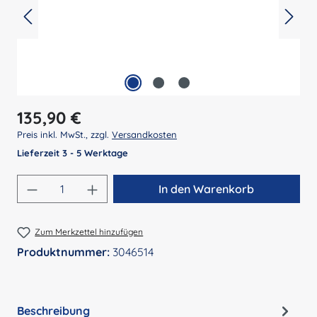
Regulärer Preis:
135,90 €
Preis inkl. MwSt., zzgl.
Versandkosten
Lieferzeit 3 - 5 Werktage
Produkt Anzahl: Gib den gewünschten Wert 
In den Warenkorb
Zum Merkzettel hinzufügen
Produktnummer:
3046514
Beschreibung