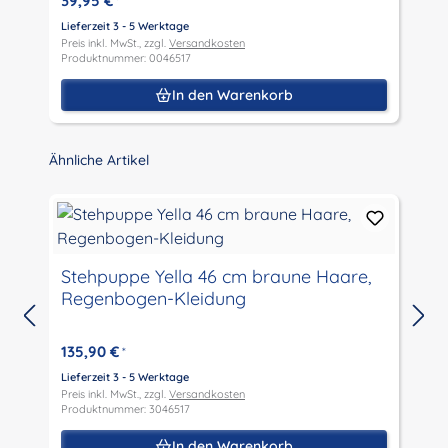
39,95 €
*
Lieferzeit 3 - 5 Werktage
L
Preis inkl. MwSt., zzgl.
Versandkosten
P
Produktnummer: 0046517
P
In den Warenkorb
Produktgalerie überspringen
Ähnliche Artikel
Stehpuppe Yella 46 cm braune Haare,
Regenbogen-Kleidung
L
P
135,90 €
*
P
Lieferzeit 3 - 5 Werktage
Preis inkl. MwSt., zzgl.
Versandkosten
Produktnummer: 3046517
In den Warenkorb