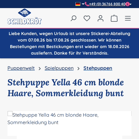
+49 (0) 36766 800 40
Zum Hauptinhalt springen
Du hast 0 Produkte auf
Warenkor
Liebe Kunden, wegen Urlaub ist unsere Stickerei-Abteilung
vom 07.08.26 bis 17.08.26 geschlossen. Wir können
Bestellungen mit Bestickungen erst wieder am 18.08.2026
ausliefern. Danke für ihr Verständnis.
Puppenwelt
Spielpuppen
Stehpuppen
Stehpuppe Yella 46 cm blonde
Haare, Sommerkleidung bunt
Bildergalerie überspringen