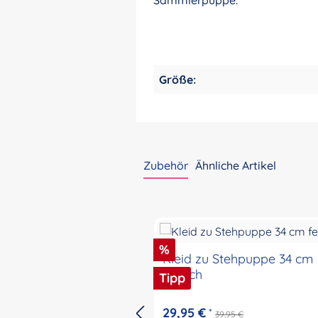
Größe:
Zubehör
Ähnliche Artikel
Produktgalerie überspringen
Rabatt
%
Kleid zu Stehpuppe 34 cm
festlich
Tipp
29,95 €
*
39,95 €