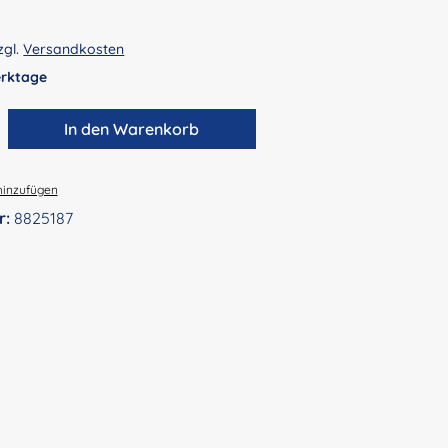
zgl.
Versandkosten
Werktage
zahl: Gib den gewünschten Wert ein ode
In den Warenkorb
hinzufügen
r:
8825187