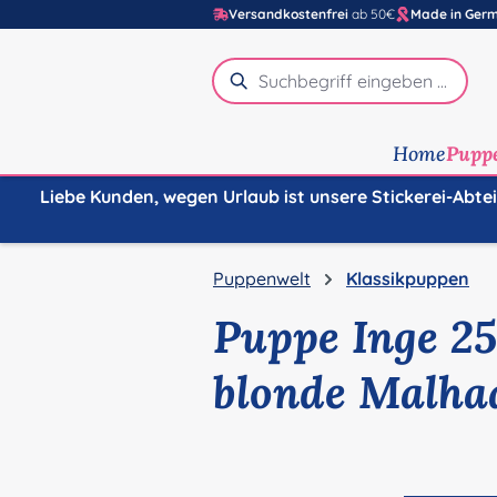
Versandkostenfrei
ab 50€
Made in Ger
m Hauptinhalt springen
Zur Suche springen
Zur Hauptnavigation springen
Home
Pupp
Liebe Kunden, wegen Urlaub ist unsere Stickerei-Abte
Puppenwelt
Klassikpuppen
Puppe Inge 25
blonde Malhaa
Bildergalerie überspringen