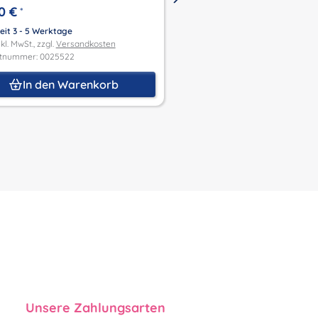
0 €
34,00 €
*
*
eit 3 - 5 Werktage
Lieferzeit 3 - 5 Werktage
kl. MwSt., zzgl.
Versandkosten
Preis inkl. MwSt., zzgl.
Versandk
tnummer: 0025522
Produktnummer: 0025521
In den Warenkorb
In den Waren
Unsere Zahlungsarten