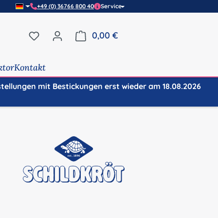
+49 (0) 36766 800 40
Service
Du hast 0 Produkte auf dem Merkzettel
0,00 €
Warenkorb enthält 0 Positi
ktor
Kontakt
stellungen mit Bestickungen erst wieder am 18.08.2026