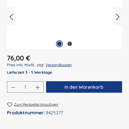
Regulärer Preis:
76,00 €
Preis inkl. MwSt., zzgl.
Versandkosten
Lieferzeit 3 - 5 Werktage
Produkt Anzahl: Gib den gewünschten Wert 
In den Warenkorb
Zum Merkzettel hinzufügen
Produktnummer:
8425277