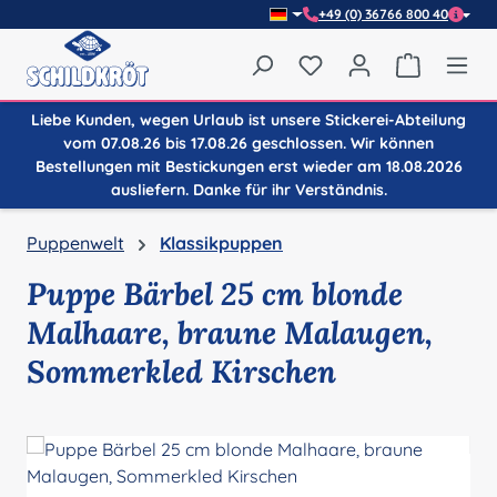
+49 (0) 36766 800 40
Zum Hauptinhalt springen
Du hast 0 Produkte auf
Warenkor
Liebe Kunden, wegen Urlaub ist unsere Stickerei-Abteilung
vom 07.08.26 bis 17.08.26 geschlossen. Wir können
Bestellungen mit Bestickungen erst wieder am 18.08.2026
ausliefern. Danke für ihr Verständnis.
Puppenwelt
Klassikpuppen
Puppe Bärbel 25 cm blonde
Malhaare, braune Malaugen,
Sommerkled Kirschen
Bildergalerie überspringen