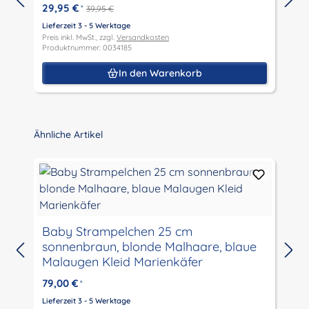
29,95 €
*
39,95 €
Lieferzeit 3 - 5 Werktage
L
Preis inkl. MwSt., zzgl.
Versandkosten
P
Produktnummer: 0034185
P
In den Warenkorb
Produktgalerie überspringen
Ähnliche Artikel
Pu
Baby Strampelchen 25 cm
sonnenbraun, blonde Malhaare, blaue
L
Malaugen Kleid Marienkäfer
P
P
79,00 €
*
Lieferzeit 3 - 5 Werktage