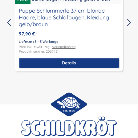
Puppe Schlummerle 37 cm blonde
T
Haare, blaue Schlafaugen, Kleidung
N
gelb/braun
L
P
97,90 €
*
P
Lieferzeit 3 - 5 Werktage
Preis inkl. MwSt., zzgl.
Versandkosten
Produktnummer: 2037451
Details