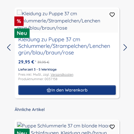
Rabatt
%
Neu
M
Kleidung zu Puppe 37 cm
Schlummerle/Strampelchen/Lenchen
grün/blau/braun/rose
29,95 €
*
39,95 €
L
P
Lieferzeit 3 - 5 Werktage
P
Preis inkl. MwSt., zzgl.
Versandkosten
Produktnummer: 0037158
In den Warenkorb
Produktgalerie überspringen
Ähnliche Artikel
P
R
Neu