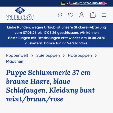
+49 (0) 36766 800 40
Zum Hauptinhalt springen
Du hast 0 Produkte auf
Warenkor
Liebe Kunden, wegen Urlaub ist unsere Stickerei-Abteilung
vom 07.08.26 bis 17.08.26 geschlossen. Wir können
Bestellungen mit Bestickungen erst wieder am 18.08.2026
ausliefern. Danke für ihr Verständnis.
Puppenwelt
Spielpuppen
Haarpuppen
Mädchen
Puppe Schlummerle 37 cm
braune Haare, blaue
Schlafaugen, Kleidung bunt
mint/braun/rose
Bildergalerie überspringen