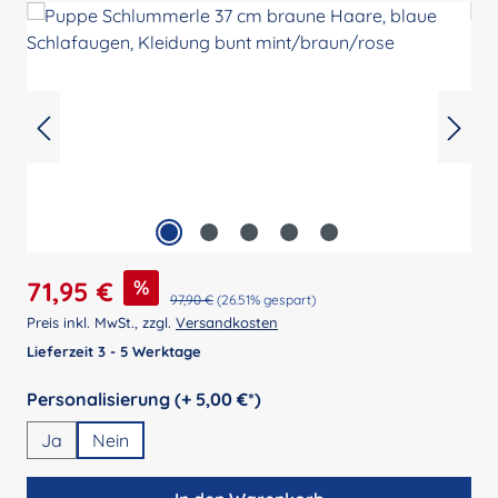
Verkaufspreis:
%
71,95 €
Regulärer Preis:
97,90 €
(26.51% gespart)
Preis inkl. MwSt., zzgl.
Versandkosten
Lieferzeit 3 - 5 Werktage
auswählen
Personalisierung (+ 5,00 €*)
Ja
Nein