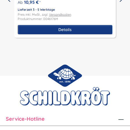
10,95 €
Ab
*
L
P
Lieferzeit 3 - 5 Werktage
P
Preis inkl. MwSt., zzgl.
Versandkosten
Produktnummer: 0046176M
Details
Service-Hotline