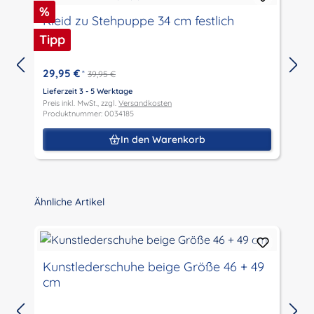
Rabatt
%
Kleid zu Stehpuppe 34 cm festlich
Tipp
29,95 €
*
39,95 €
Lieferzeit 3 - 5 Werktage
L
Preis inkl. MwSt., zzgl.
Versandkosten
P
Produktnummer: 0034185
P
In den Warenkorb
Produktgalerie überspringen
Ähnliche Artikel
Kunstlederschuhe beige Größe 46 + 49
cm