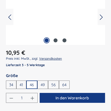
Regulärer Preis:
10,95 €
Preis inkl. MwSt., zzgl.
Versandkosten
Lieferzeit 3 - 5 Werktage
auswählen
Größe
34
41
46
49
56
64
Produkt Anzahl: Gib den gewünschten Wert 
In den Warenkorb