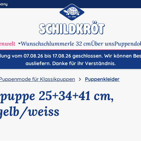
many
enwelt
Wunschschlummerle 32 cm
Über uns
Puppendo
ilung vom 07.08.26 bis 17.08.26 geschlossen. Wir können Be
ausliefern. Danke für ihr Verständnis.
Puppenmode für Klassikpuppen
Puppenkleider
hpuppe 25+34+41 cm,
gelb/weiss