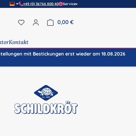
+49 (0) 36766 800 40
Service
Du hast 0 Produkte auf dem Merkzettel
0,00 €
Warenkorb enthält 0 Positi
ktor
Kontakt
stellungen mit Bestickungen erst wieder am 18.08.2026