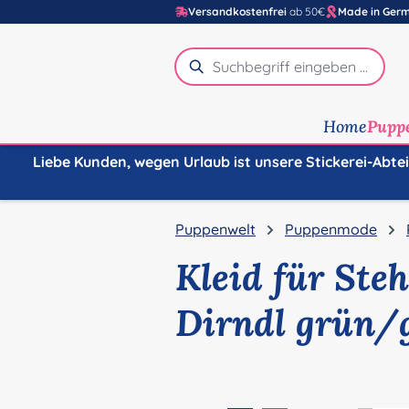
Versandkostenfrei
ab 50€
Made in Ger
m Hauptinhalt springen
Zur Suche springen
Zur Hauptnavigation springen
Home
Pupp
Liebe Kunden, wegen Urlaub ist unsere Stickerei-Abte
Puppenwelt
Puppenmode
Kleid für Ste
Dirndl grün/
Bildergalerie überspringen