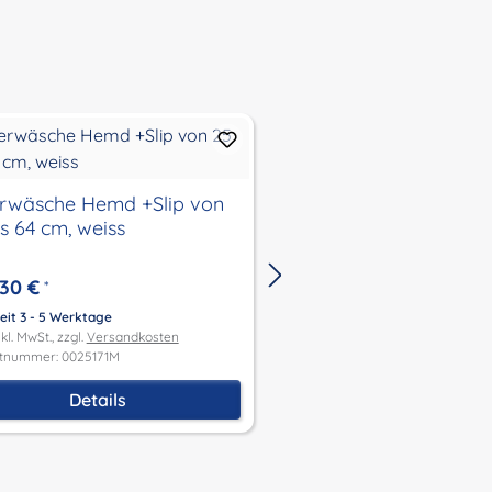
rwäsche Hemd +Slip von
Strümpfe für Klassi
is 64 cm, weiss
beige Gr. 34 + 41 + 5
,30 €
5,95 €
*
Ab
*
eit 3 - 5 Werktage
Lieferzeit 3 - 5 Werktage
kl. MwSt., zzgl.
Versandkosten
Preis inkl. MwSt., zzgl.
Versandk
tnummer: 0025171M
Produktnummer: 0034173.beige
Details
Details