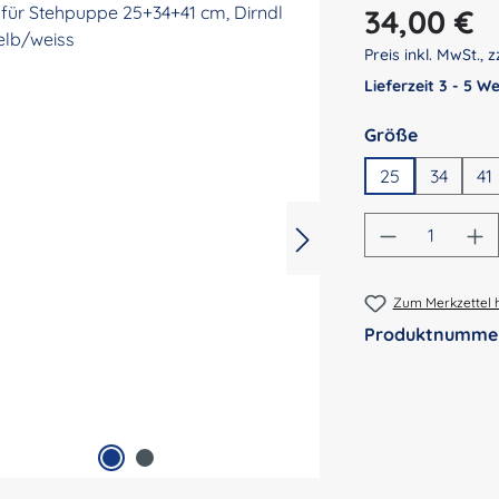
Regulärer Preis:
34,00 €
Preis inkl. MwSt., z
Lieferzeit 3 - 5 
auswähl
Größe
25
34
41
Produkt An
Zum Merkzettel 
Produktnumme