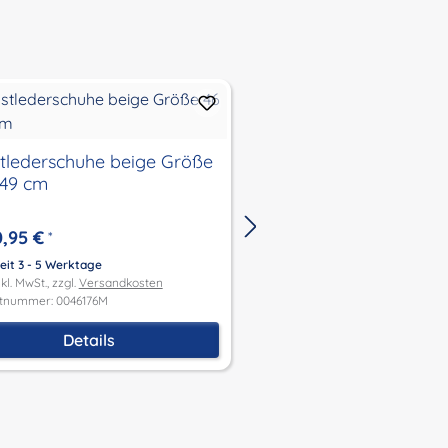
tlederschuhe beige Größe
Velourlederschuhe ro
 49 cm
25 bis 56 cm
0,95 €
7,95 €
*
Ab
*
eit 3 - 5 Werktage
Lieferzeit 3 - 5 Werktage
kl. MwSt., zzgl.
Versandkosten
Preis inkl. MwSt., zzgl.
Versandk
tnummer: 0046176M
Produktnummer: 0025178.RotM
Details
Details