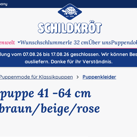
many
enwelt
Wunschschlummerle 32 cm
Über uns
Puppendo
ilung vom 07.08.26 bis 17.08.26 geschlossen. Wir können Be
ausliefern. Danke für ihr Verständnis.
Puppenmode für Klassikpuppen
Puppenkleider
hpuppe 41 -64 cm
braun/beige/rose