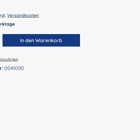
zgl.
Versandkosten
Werktage
zahl: Gib den gewünschten Wert ein ode
In den Warenkorb
hinzufügen
r:
0041090