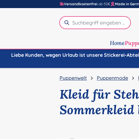
Versandkostenfrei
ab 50€
Made in Ger
m Hauptinhalt springen
Zur Suche springen
Zur Hauptnavigation springen
Home
Pupp
Liebe Kunden, wegen Urlaub ist unsere Stickerei-Abte
Puppenwelt
Puppenmode
Kleid für Ste
Sommerkleid 
Bildergalerie überspringen