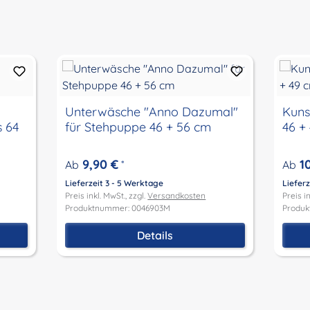
Unterwäsche "Anno Dazumal"
Kuns
s 64
für Stehpuppe 46 + 56 cm
46 +
9,90 €
1
Ab
*
Ab
Lieferzeit 3 - 5 Werktage
Lieferz
Preis inkl. MwSt., zzgl.
Versandkosten
Preis in
Produktnummer: 0046903M
Produk
Details