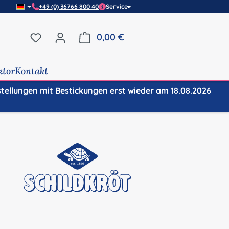
+49 (0) 36766 800 40
Service
Du hast 0 Produkte auf dem Merkzettel
0,00 €
Warenkorb enthält 0 Positi
ktor
Kontakt
stellungen mit Bestickungen erst wieder am 18.08.2026