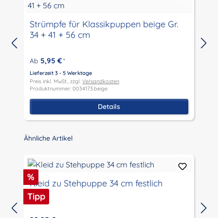
Strümpfe für Klassikpuppen beige Gr.
34 + 41 + 56 cm
5,95 €
Ab
*
L
P
Lieferzeit 3 - 5 Werktage
P
Preis inkl. MwSt., zzgl.
Versandkosten
Produktnummer: 0034173.beige
Details
Produktgalerie überspringen
Ähnliche Artikel
Rabatt
%
Kleid zu Stehpuppe 34 cm festlich
Tipp