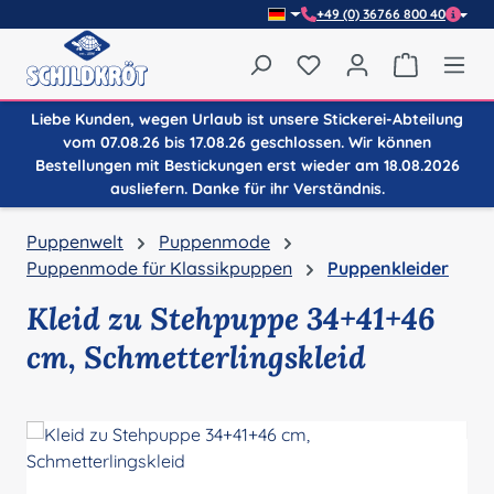
+49 (0) 36766 800 40
Zum Hauptinhalt springen
Du hast 0 Produkte auf
Warenkor
Liebe Kunden, wegen Urlaub ist unsere Stickerei-Abteilung
vom 07.08.26 bis 17.08.26 geschlossen. Wir können
Bestellungen mit Bestickungen erst wieder am 18.08.2026
ausliefern. Danke für ihr Verständnis.
Puppenwelt
Puppenmode
Puppenmode für Klassikpuppen
Puppenkleider
Kleid zu Stehpuppe 34+41+46
cm, Schmetterlingskleid
Bildergalerie überspringen