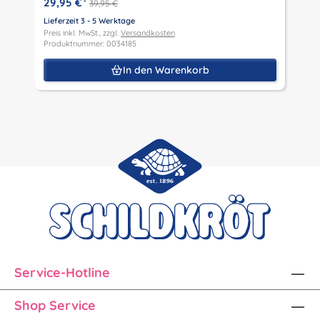
29,95 €
*
39,95 €
L
P
Lieferzeit 3 - 5 Werktage
P
Preis inkl. MwSt., zzgl.
Versandkosten
Produktnummer: 0034185
In den Warenkorb
Service-Hotline
Shop Service