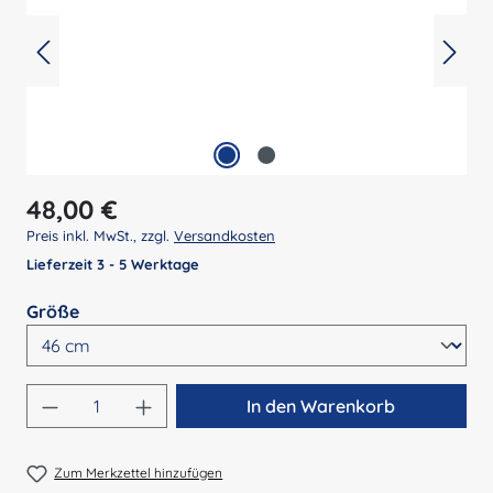
Regulärer Preis:
48,00 €
Preis inkl. MwSt., zzgl.
Versandkosten
Lieferzeit 3 - 5 Werktage
auswählen
Größe
Produkt Anzahl: Gib den gewünschten Wert 
In den Warenkorb
Zum Merkzettel hinzufügen