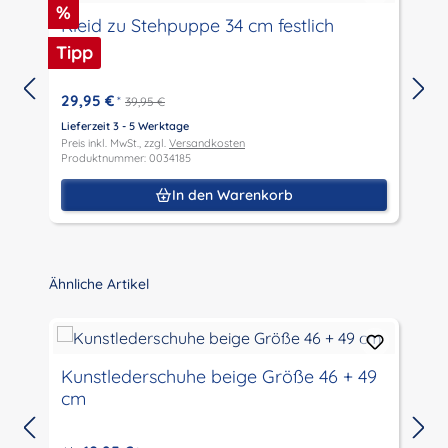
Rabatt
%
Kleid zu Stehpuppe 34 cm festlich
Tipp
29,95 €
*
39,95 €
Lieferzeit 3 - 5 Werktage
L
Preis inkl. MwSt., zzgl.
Versandkosten
P
Produktnummer: 0034185
P
In den Warenkorb
Produktgalerie überspringen
Ähnliche Artikel
Kunstlederschuhe beige Größe 46 + 49
cm