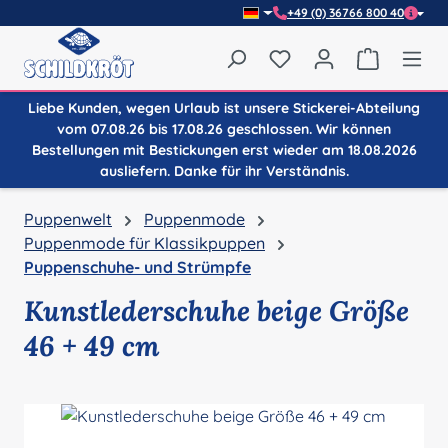
+49 (0) 36766 800 40
Zum Hauptinhalt springen
Du hast 0 Produkte auf
Warenkor
Liebe Kunden, wegen Urlaub ist unsere Stickerei-Abteilung
vom 07.08.26 bis 17.08.26 geschlossen. Wir können
Bestellungen mit Bestickungen erst wieder am 18.08.2026
ausliefern. Danke für ihr Verständnis.
Puppenwelt
Puppenmode
Puppenmode für Klassikpuppen
Puppenschuhe- und Strümpfe
Kunstlederschuhe beige Größe
46 + 49 cm
Bildergalerie überspringen