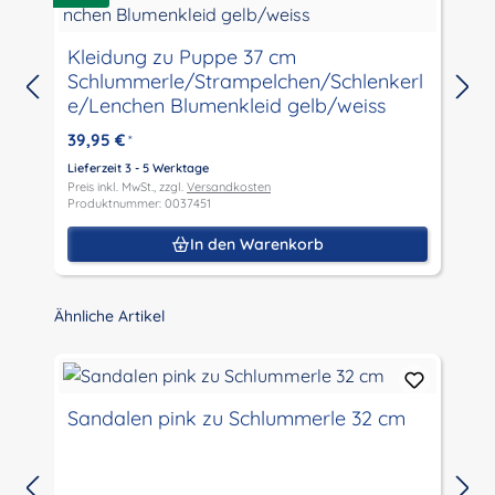
Kleidung zu Puppe 37 cm
Schlummerle/Strampelchen/Schlenkerl
e/Lenchen Blumenkleid gelb/weiss
39,95 €
*
L
P
Lieferzeit 3 - 5 Werktage
P
Preis inkl. MwSt., zzgl.
Versandkosten
Produktnummer: 0037451
In den Warenkorb
Produktgalerie überspringen
Ähnliche Artikel
Sandalen pink zu Schlummerle 32 cm