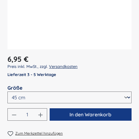
Regulärer Preis:
6,95 €
Preis inkl. MwSt., zzgl.
Versandkosten
Lieferzeit 3 - 5 Werktage
auswählen
Größe
Produkt Anzahl: Gib den gewünschten Wert 
In den Warenkorb
Zum Merkzettel hinzufügen