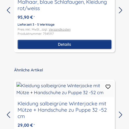
Malhaar, blaue Schlafaugen, Kleidung
rot/weiss
95,90 €
*
Lieferzeit 3 - 5 Werktage
L
Preis inkl. MwSt., zzgl.
Versandkosten
P
Produktnummer: 7545117
P
Details
Produktgalerie überspringen
Ähnliche Artikel
Kleidung salbeigrüne Winterjacke mit
Mütze + Handschuhe zu Puppe 32 -52
cm
L
P
29,00 €
*
P