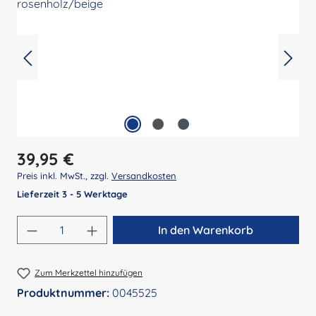
Regulärer Preis:
39,95 €
Preis inkl. MwSt., zzgl.
Versandkosten
Lieferzeit 3 - 5 Werktage
Produkt Anzahl: Gib den gewünschten Wert 
In den Warenkorb
Zum Merkzettel hinzufügen
Produktnummer:
0045525