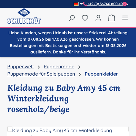
+49 (0) 36766 800 40
Zum Hauptinhalt springen
Du hast 0 Produkte auf
Warenkor
Liebe Kunden, wegen Urlaub ist unsere Stickerei-Abteilung
vom 07.08.26 bis 17.08.26 geschlossen. Wir können
Bestellungen mit Bestickungen erst wieder am 18.08.2026
ausliefern. Danke für ihr Verständnis.
Puppenwelt
Puppenmode
Puppenmode für Spielpuppen
Puppenkleider
Kleidung zu Baby Amy 45 cm
Winterkleidung
rosenholz/beige
Bildergalerie überspringen