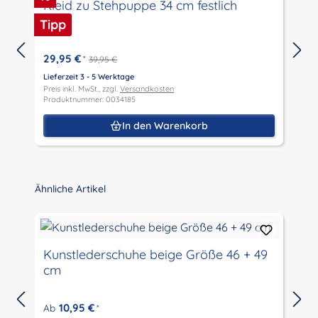
Kleid zu Stehpuppe 34 cm festlich
Tipp
29,95 €
*
39,95 €
Lieferzeit 3 - 5 Werktage
L
Preis inkl. MwSt., zzgl.
Versandkosten
P
Produktnummer: 0034185
P
In den Warenkorb
Produktgalerie überspringen
Ähnliche Artikel
Kunstlederschuhe beige Größe 46 + 49
cm
10,95 €
Ab
*
L