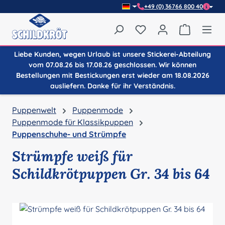
+49 (0) 36766 800 40
Zum Hauptinhalt springen
Du hast 0 Produkte auf
Warenkor
Liebe Kunden, wegen Urlaub ist unsere Stickerei-Abteilung
vom 07.08.26 bis 17.08.26 geschlossen. Wir können
Bestellungen mit Bestickungen erst wieder am 18.08.2026
ausliefern. Danke für ihr Verständnis.
Puppenwelt
Puppenmode
Puppenmode für Klassikpuppen
Puppenschuhe- und Strümpfe
Strümpfe weiß für
Schildkrötpuppen Gr. 34 bis 64
Bildergalerie überspringen