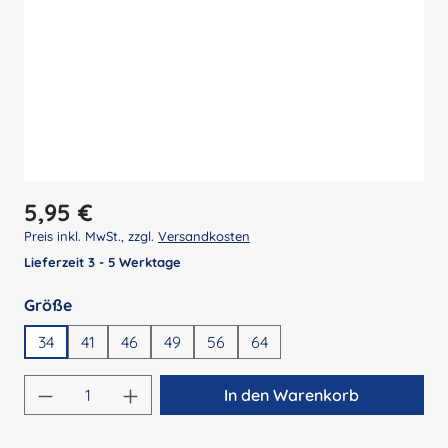
Regulärer Preis:
5,95 €
Preis inkl. MwSt., zzgl.
Versandkosten
Lieferzeit 3 - 5 Werktage
auswählen
Größe
34
41
46
49
56
64
Produkt Anzahl: Gib den gewünschten Wert 
In den Warenkorb