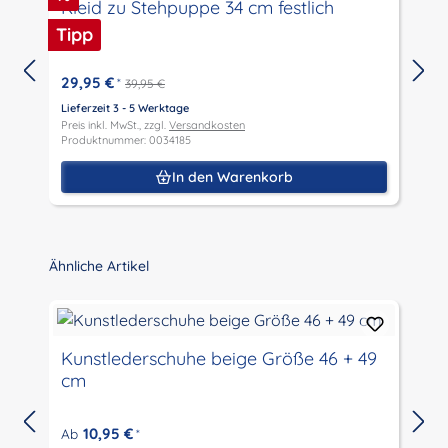
Kleid zu Stehpuppe 34 cm festlich
Tipp
29,95 €
*
39,95 €
Lieferzeit 3 - 5 Werktage
L
Preis inkl. MwSt., zzgl.
Versandkosten
P
Produktnummer: 0034185
P
In den Warenkorb
Produktgalerie überspringen
Ähnliche Artikel
Kunstlederschuhe beige Größe 46 + 49
cm
10,95 €
Ab
*
L