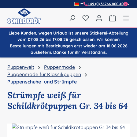
+49 (0) 36766 800 40
Zum Hauptinhalt springen
Du hast 0 Produkte auf
Warenkor
Liebe Kunden, wegen Urlaub ist unsere Stickerei-Abteilung
vom 07.08.26 bis 17.08.26 geschlossen. Wir können
Bestellungen mit Bestickungen erst wieder am 18.08.2026
ausliefern. Danke für ihr Verständnis.
Puppenwelt
Puppenmode
Puppenmode für Klassikpuppen
Puppenschuhe- und Strümpfe
Strümpfe weiß für
Schildkrötpuppen Gr. 34 bis 64
Bildergalerie überspringen