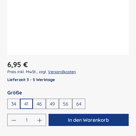
Regulärer Preis:
6,95 €
Preis inkl. MwSt., zzgl.
Versandkosten
Lieferzeit 3 - 5 Werktage
auswählen
Größe
34
41
46
49
56
64
Produkt Anzahl: Gib den gewünschten Wert 
In den Warenkorb