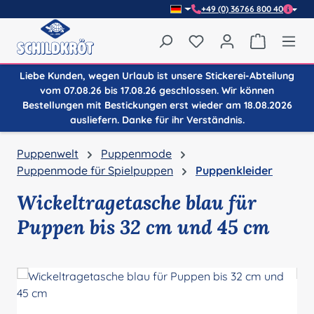
+49 (0) 36766 800 40
Zum Hauptinhalt springen
Du hast 0 Produkte auf
Warenkor
Liebe Kunden, wegen Urlaub ist unsere Stickerei-Abteilung
vom 07.08.26 bis 17.08.26 geschlossen. Wir können
Bestellungen mit Bestickungen erst wieder am 18.08.2026
ausliefern. Danke für ihr Verständnis.
Puppenwelt
Puppenmode
Puppenmode für Spielpuppen
Puppenkleider
Wickeltragetasche blau für
Puppen bis 32 cm und 45 cm
Bildergalerie überspringen