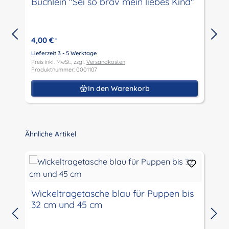
Büchlein "Sei so brav mein liebes Kind"
4,00 €
*
Lieferzeit 3 - 5 Werktage
Preis inkl. MwSt., zzgl.
Versandkosten
L
Produktnummer: 0001107
P
P
In den Warenkorb
Produktgalerie überspringen
Ähnliche Artikel
Wickeltragetasche blau für Puppen bis
32 cm und 45 cm
L
P