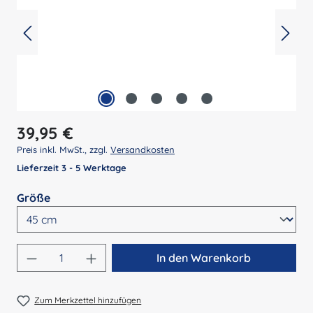
Regulärer Preis:
39,95 €
Preis inkl. MwSt., zzgl.
Versandkosten
Lieferzeit 3 - 5 Werktage
auswählen
Größe
Produkt Anzahl: Gib den gewünschten Wert 
In den Warenkorb
Zum Merkzettel hinzufügen