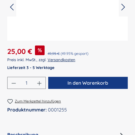
Verkaufspreis:
%
25,00 €
Regulärer Preis:
49,95 €
(49.95% gespart)
Preis inkl. MwSt., zzgl.
Versandkosten
Lieferzeit 3 - 5 Werktage
Produkt Anzahl: Gib den gewünschten Wert 
In den Warenkorb
Zum Merkzettel hinzufügen
Produktnummer:
0001255
Beschreibung