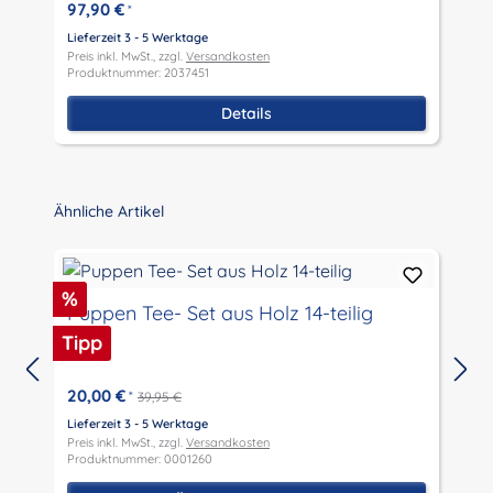
97,90 €
*
Lieferzeit 3 - 5 Werktage
L
Preis inkl. MwSt., zzgl.
Versandkosten
P
Produktnummer: 2037451
P
Details
Produktgalerie überspringen
Ähnliche Artikel
Rabatt
R
%
Puppen Tee- Set aus Holz 14-teilig
Tipp
T
20,00 €
*
39,95 €
L
P
Lieferzeit 3 - 5 Werktage
P
Preis inkl. MwSt., zzgl.
Versandkosten
Produktnummer: 0001260