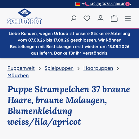
+49 (0) 36766 800 40
Zum Hauptinhalt springen
Du hast 0 Produkte auf
Warenkor
Liebe Kunden, wegen Urlaub ist unsere Stickerei-Abteilung
vom 07.08.26 bis 17.08.26 geschlossen. Wir können
Bestellungen mit Bestickungen erst wieder am 18.08.2026
ausliefern. Danke für ihr Verständnis.
Puppenwelt
Spielpuppen
Haarpuppen
Mädchen
Puppe Strampelchen 37 braune
Haare, braune Malaugen,
Blumenkleidung
weiss/lila/apricot
Bildergalerie überspringen