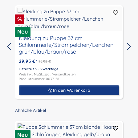
Rabatt
%
Neu
M
Kleidung zu Puppe 37 cm
Schlummerle/Strampelchen/Lenchen
grün/blau/braun/rose
29,95 €
*
39,95 €
L
P
Lieferzeit 3 - 5 Werktage
P
Preis inkl. MwSt., zzgl.
Versandkosten
Produktnummer: 0037158
In den Warenkorb
Produktgalerie überspringen
Ähnliche Artikel
P
R
Neu