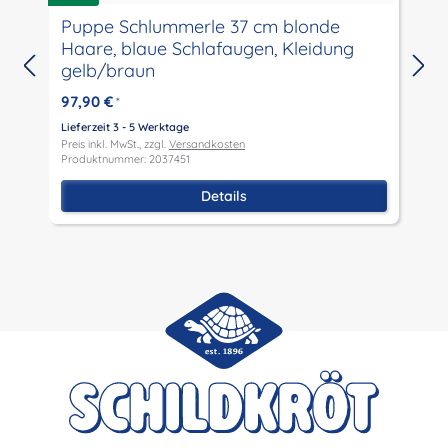
Puppe Schlummerle 37 cm blonde
N
Haare, blaue Schlafaugen, Kleidung
gelb/braun
L
P
97,90 €
*
P
Lieferzeit 3 - 5 Werktage
Preis inkl. MwSt., zzgl.
Versandkosten
Produktnummer: 2037451
Details