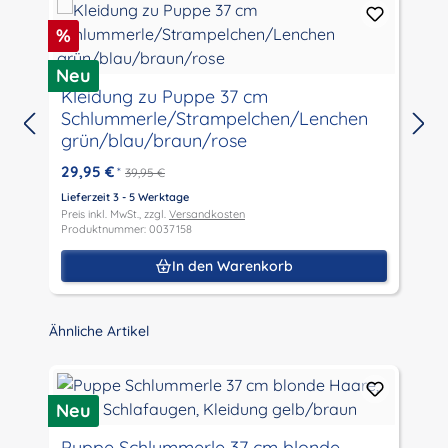
Rabatt
%
Neu
M
Kleidung zu Puppe 37 cm
Schlummerle/Strampelchen/Lenchen
grün/blau/braun/rose
29,95 €
*
39,95 €
L
P
Lieferzeit 3 - 5 Werktage
P
Preis inkl. MwSt., zzgl.
Versandkosten
Produktnummer: 0037158
In den Warenkorb
Produktgalerie überspringen
Ähnliche Artikel
P
R
Neu
Puppe Schlummerle 37 cm blonde