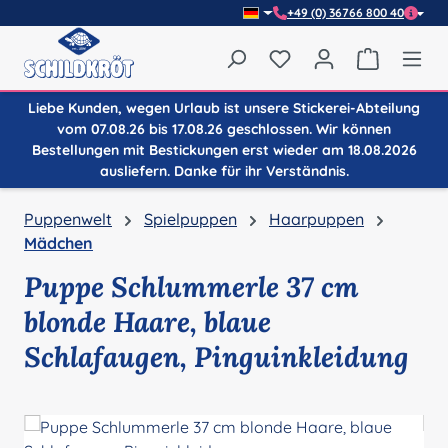
+49 (0) 36766 800 40
Zum Hauptinhalt springen
Du hast 0 Produkte auf
Warenkor
Liebe Kunden, wegen Urlaub ist unsere Stickerei-Abteilung
vom 07.08.26 bis 17.08.26 geschlossen. Wir können
Bestellungen mit Bestickungen erst wieder am 18.08.2026
ausliefern. Danke für ihr Verständnis.
Puppenwelt
Spielpuppen
Haarpuppen
Mädchen
Puppe Schlummerle 37 cm
blonde Haare, blaue
Schlafaugen, Pinguinkleidung
Bildergalerie überspringen