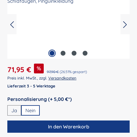
Verkaufspreis:
%
71,95 €
Regulärer Preis:
97,90 €
(26.51% gespart)
Preis inkl. MwSt., zzgl.
Versandkosten
Lieferzeit 3 - 5 Werktage
auswählen
Personalisierung (+ 5,00 €*)
Ja
Nein
In den Warenkorb