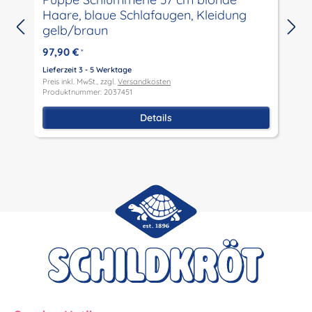
N
Haare, blaue Schlafaugen, Kleidung
gelb/braun
L
P
97,90 €
*
P
Lieferzeit 3 - 5 Werktage
Preis inkl. MwSt., zzgl.
Versandkosten
Produktnummer: 2037451
Details