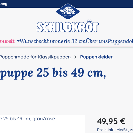
many
enwelt
Wunschschlummerle 32 cm
Über uns
Puppendo
Puppenmode für Klassikpuppen
Puppenkleider
hpuppe 25 bis 49 cm,
Regulärer Preis:
49,95 €
Preis inkl. MwSt., z