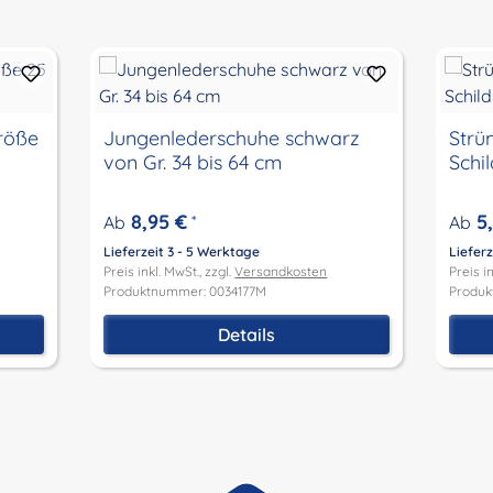
röße
Jungenlederschuhe schwarz
Strü
von Gr. 34 bis 64 cm
Schi
8,95 €
5
Ab
*
Ab
Lieferzeit 3 - 5 Werktage
Lieferz
Preis inkl. MwSt., zzgl.
Versandkosten
Preis in
Produktnummer: 0034177M
Produk
Details