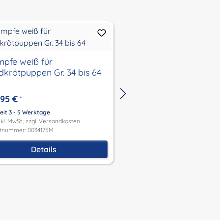
mpfe weiß für
Strümpfe für Klassi
ldkrötpuppen Gr. 34 bis 64
beige Gr. 34 + 41 + 5
,95 €
5,95 €
*
Ab
*
eit 3 - 5 Werktage
Lieferzeit 3 - 5 Werktage
kl. MwSt., zzgl.
Versandkosten
Preis inkl. MwSt., zzgl.
Versandk
tnummer: 0034175M
Produktnummer: 0034173.beige
Details
Details