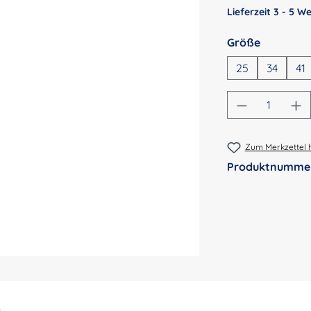
Lieferzeit 3 - 5 
auswähl
Größe
25
34
41
Produkt An
Zum Merkzettel 
Produktnumme
n