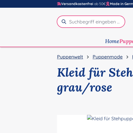
Versandkostenfrei
ab 50€
Made in Ger
m Hauptinhalt springen
Zur Suche springen
Zur Hauptnavigation springen
Home
Pupp
Puppenwelt
Puppenmode
Kleid für Ste
grau/rose
Bildergalerie überspringen