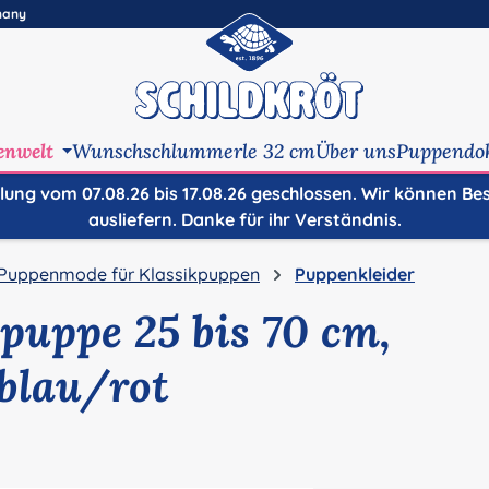
many
enwelt
Wunschschlummerle 32 cm
Über uns
Puppendo
ilung vom 07.08.26 bis 17.08.26 geschlossen. Wir können Be
ausliefern. Danke für ihr Verständnis.
Puppenmode für Klassikpuppen
Puppenkleider
hpuppe 25 bis 70 cm,
blau/rot