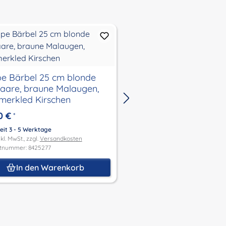
Velourlederschuhe ro
25 bis 56 cm
e Bärbel 25 cm blonde
aare, braune Malaugen,
Sommerkled Kirschen
7,95 €
Ab
*
0 €
*
Lieferzeit 3 - 5 Werktage
Preis inkl. MwSt., zzgl.
Versandk
eit 3 - 5 Werktage
Produktnummer: 0025178.RotM
kl. MwSt., zzgl.
Versandkosten
tnummer: 8425277
Details
In den Warenkorb