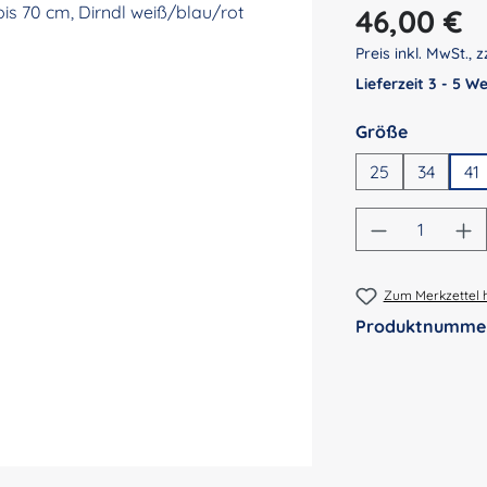
Regulärer Preis:
46,00 €
Preis inkl. MwSt., z
Lieferzeit 3 - 5 
auswähl
Größe
25
34
41
Produkt An
Zum Merkzettel 
Produktnumme