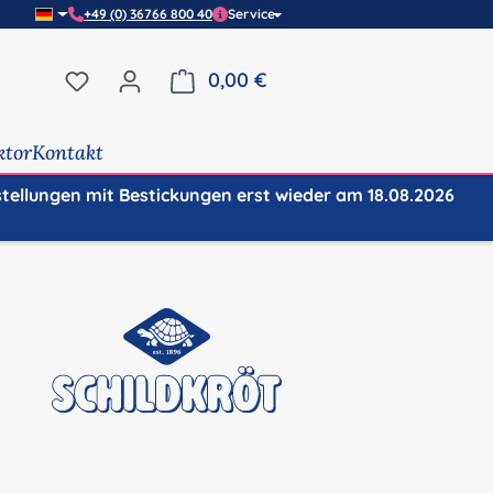
+49 (0) 36766 800 40
Service
Du hast 0 Produkte auf dem Merkzettel
0,00 €
Warenkorb enthält 0 Positi
ktor
Kontakt
stellungen mit Bestickungen erst wieder am 18.08.2026