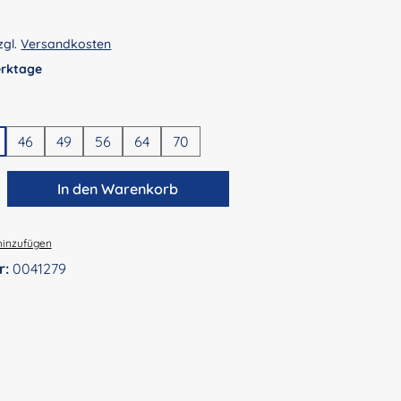
zgl.
Versandkosten
Werktage
en
46
49
56
64
70
zahl: Gib den gewünschten Wert ein ode
In den Warenkorb
hinzufügen
r:
0041279