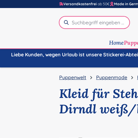
Versandkostenfrei
ab 50€
Made in Ger
m Hauptinhalt springen
Zur Suche springen
Zur Hauptnavigation springen
Home
Pupp
Liebe Kunden, wegen Urlaub ist unsere Stickerei-Abte
Puppenwelt
Puppenmode
Kleid für Ste
Dirndl weiß/
Bildergalerie überspringen