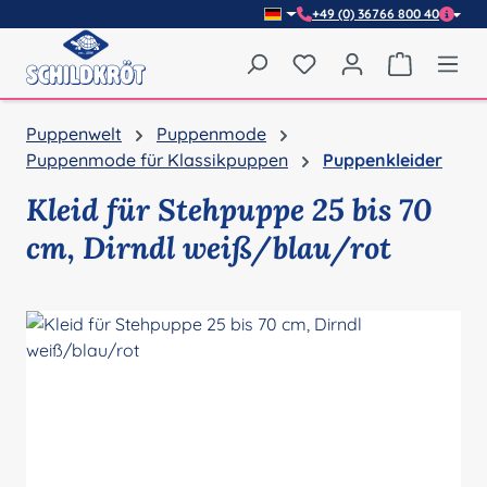
+49 (0) 36766 800 40
Zum Hauptinhalt springen
Du hast 0 Produkte auf
Warenkor
Puppenwelt
Puppenmode
Puppenmode für Klassikpuppen
Puppenkleider
Kleid für Stehpuppe 25 bis 70
cm, Dirndl weiß/blau/rot
Bildergalerie überspringen