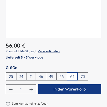
Regulärer Preis:
56,00 €
Preis inkl. MwSt., zzgl.
Versandkosten
Lieferzeit 3 - 5 Werktage
auswählen
Größe
25
34
41
46
49
56
64
70
Produkt Anzahl: Gib den gewünschten Wert 
In den Warenkorb
Zum Merkzettel hinzufügen