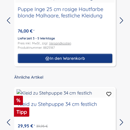
Puppe Inge 25 cm rosige Hautfarbe
Pu
blonde Malhaare, festliche Kleidung
76,00 €
*
Lieferzeit 3 - 5 Werktage
L
Preis inkl. MwSt., zzgl.
Versandkosten
P
Produktnummer: 8825187
P
In den Warenkorb
Produktgalerie überspringen
Ähnliche Artikel
Rabatt
%
Kleid zu Stehpuppe 34 cm festlich
Tipp
29,95 €
*
39,95 €
L