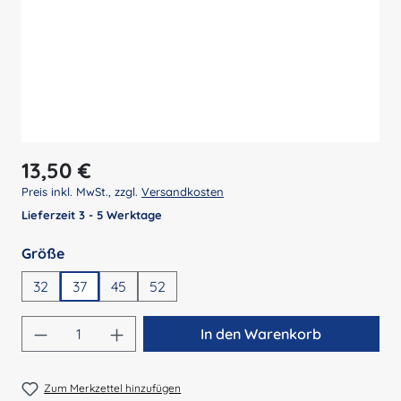
Regulärer Preis:
13,50 €
Preis inkl. MwSt., zzgl.
Versandkosten
Lieferzeit 3 - 5 Werktage
auswählen
Größe
32
37
45
52
Produkt Anzahl: Gib den gewünschten Wert 
In den Warenkorb
Zum Merkzettel hinzufügen