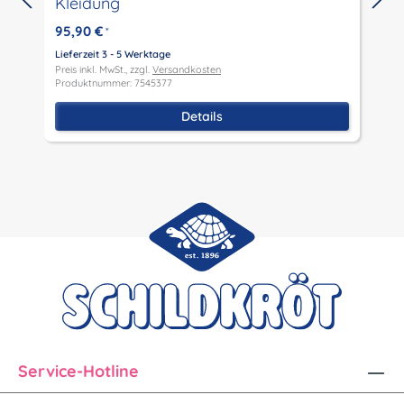
Kleidung
L
P
95,90 €
*
P
Lieferzeit 3 - 5 Werktage
Preis inkl. MwSt., zzgl.
Versandkosten
Produktnummer: 7545377
Details
Service-Hotline