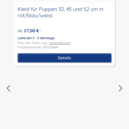
Kleid für Puppen 32, 45 und 52 cm in
rot/blau/weiss
27,00 €
Ab
*
Lieferzeit 3 - 5 Werktage
L
Preis inkl. MwSt., zzgl.
Versandkosten
P
Produktnummer: 0032086M
P
Details