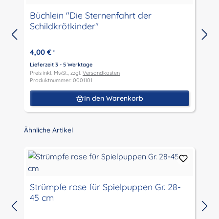
Büchlein "Die Sternenfahrt der
Schildkrötkinder"
4,00 €
*
Lieferzeit 3 - 5 Werktage
L
Preis inkl. MwSt., zzgl.
Versandkosten
P
Produktnummer: 0001101
P
In den Warenkorb
Produktgalerie überspringen
Ähnliche Artikel
Strümpfe rose für Spielpuppen Gr. 28-
45 cm
L