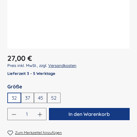
Regulärer Preis:
27,00 €
Preis inkl. MwSt., zzgl.
Versandkosten
Lieferzeit 3 - 5 Werktage
auswählen
Größe
32
37
45
52
Produkt Anzahl: Gib den gewünschten Wert 
In den Warenkorb
Zum Merkzettel hinzufügen