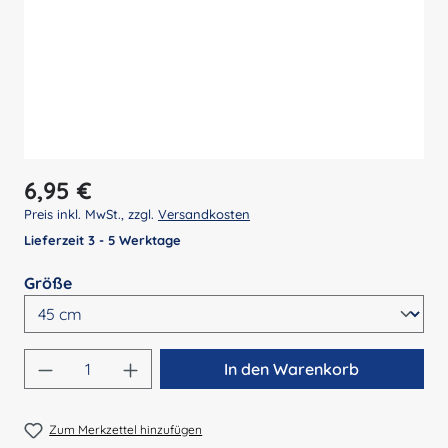
Regulärer Preis:
6,95 €
Preis inkl. MwSt., zzgl.
Versandkosten
Lieferzeit 3 - 5 Werktage
auswählen
Größe
Produkt Anzahl: Gib den gewünschten Wert 
In den Warenkorb
Zum Merkzettel hinzufügen