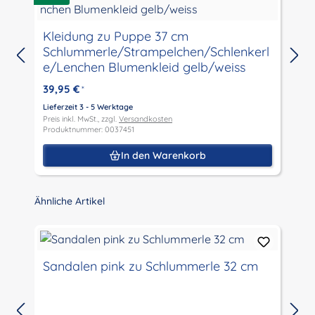
Kleidung zu Puppe 37 cm
Schlummerle/Strampelchen/Schlenkerl
e/Lenchen Blumenkleid gelb/weiss
39,95 €
*
L
P
Lieferzeit 3 - 5 Werktage
P
Preis inkl. MwSt., zzgl.
Versandkosten
Produktnummer: 0037451
In den Warenkorb
Produktgalerie überspringen
Ähnliche Artikel
Sandalen pink zu Schlummerle 32 cm