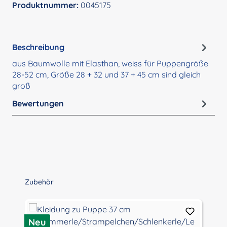
Produktnummer:
0045175
Beschreibung
aus Baumwolle mit Elasthan, weiss für Puppengröße
28-52 cm, Größe 28 + 32 und 37 + 45 cm sind gleich
groß
Bewertungen
Produktgalerie überspringen
Zubehör
Neu
N