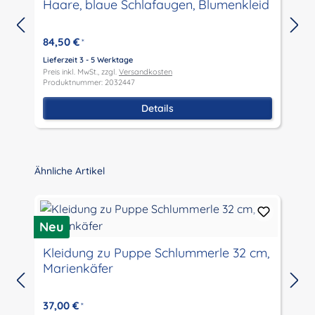
Haare, blaue Schlafaugen, Blumenkleid
84,50 €
*
Lieferzeit 3 - 5 Werktage
L
Preis inkl. MwSt., zzgl.
Versandkosten
P
Produktnummer: 2032447
P
Details
Produktgalerie überspringen
Ähnliche Artikel
Neu
N
Kleidung zu Puppe Schlummerle 32 cm,
Marienkäfer
L
P
37,00 €
*
P