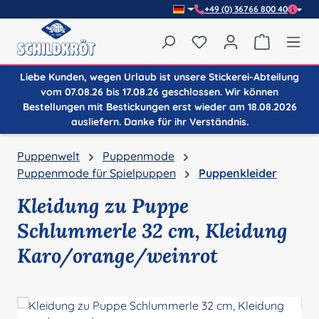
+49 (0) 36766 800 40
Zum Hauptinhalt springen
Du hast 0 Produkte auf
Warenkor
Liebe Kunden, wegen Urlaub ist unsere Stickerei-Abteilung
vom 07.08.26 bis 17.08.26 geschlossen. Wir können
Bestellungen mit Bestickungen erst wieder am 18.08.2026
ausliefern. Danke für ihr Verständnis.
Puppenwelt
Puppenmode
Puppenmode für Spielpuppen
Puppenkleider
Kleidung zu Puppe
Schlummerle 32 cm, Kleidung
Karo/orange/weinrot
Bildergalerie überspringen