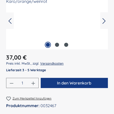
Regulärer Preis:
37,00 €
Preis inkl. MwSt., zzgl.
Versandkosten
Lieferzeit 3 - 5 Werktage
Produkt Anzahl: Gib den gewünschten Wert 
In den Warenkorb
Zum Merkzettel hinzufügen
Produktnummer:
0032467