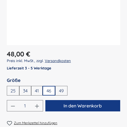
Regulärer Preis:
48,00 €
Preis inkl. MwSt., zzgl.
Versandkosten
Lieferzeit 3 - 5 Werktage
auswählen
Größe
25
34
41
46
49
Produkt Anzahl: Gib den gewünschten Wert 
In den Warenkorb
Zum Merkzettel hinzufügen