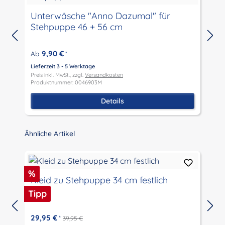
Unterwäsche "Anno Dazumal" für
Pu
Stehpuppe 46 + 56 cm
9,90 €
Ab
*
Lieferzeit 3 - 5 Werktage
L
Preis inkl. MwSt., zzgl.
Versandkosten
P
Produktnummer: 0046903M
P
Details
Produktgalerie überspringen
Ähnliche Artikel
Rabatt
%
Kleid zu Stehpuppe 34 cm festlich
Tipp
29,95 €
*
39,95 €
L