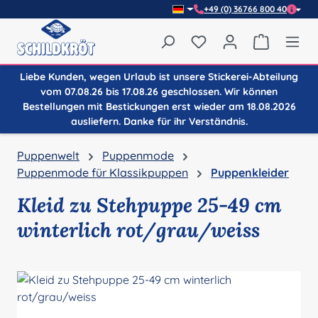
+49 (0) 36766 800 40
Zum Hauptinhalt springen
Du hast 0 Produkte auf
Warenkor
Liebe Kunden, wegen Urlaub ist unsere Stickerei-Abteilung
vom 07.08.26 bis 17.08.26 geschlossen. Wir können
Bestellungen mit Bestickungen erst wieder am 18.08.2026
ausliefern. Danke für ihr Verständnis.
Puppenwelt
Puppenmode
Puppenmode für Klassikpuppen
Puppenkleider
Kleid zu Stehpuppe 25-49 cm
winterlich rot/grau/weiss
Bildergalerie überspringen