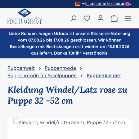
+49 (0) 36766 800 40
Zum Hauptinhalt springen
Du hast 0 Produkte auf
Warenkor
Liebe Kunden, wegen Urlaub ist unsere Stickerei-Abteilung
vom 07.08.26 bis 17.08.26 geschlossen. Wir können
Bestellungen mit Bestickungen erst wieder am 18.08.2026
ausliefern. Danke für ihr Verständnis.
Puppenwelt
Puppenmode
Puppenmode für Spielpuppen
Puppenkleider
Kleidung Windel/Latz rose zu
Puppe 32 -52 cm
Bildergalerie überspringen