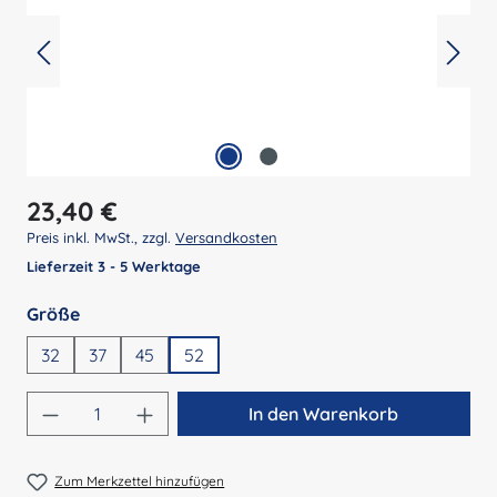
Regulärer Preis:
23,40 €
Preis inkl. MwSt., zzgl.
Versandkosten
Lieferzeit 3 - 5 Werktage
auswählen
Größe
32
37
45
52
Produkt Anzahl: Gib den gewünschten Wert 
In den Warenkorb
Zum Merkzettel hinzufügen