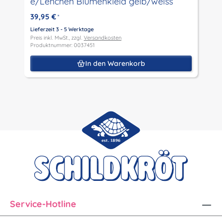
e/Lenchen Blumenkleid gelb/weiss
P
P
39,95 €
*
Lieferzeit 3 - 5 Werktage
Preis inkl. MwSt., zzgl.
Versandkosten
Produktnummer: 0037451
In den Warenkorb
Service-Hotline