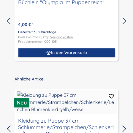
Büchlein "Olympia im Puppenreich"
4,00 €
*
Lieferzeit 3 - 5 Werktage
L
Preis inkl. MwSt., zzgl.
Versandkosten
P
Produktnummer: 0001105
P
In den Warenkorb
Produktgalerie überspringen
Ähnliche Artikel
Neu
N
Kleidung zu Puppe 37 cm
Schlummerle/Strampelchen/Schlenkerl
L