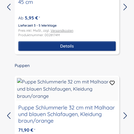
45 cm
5,95 €
Ab
*
Lieferzeit 3 - 5 Werktage
L
Preis inkl. MwSt., zzgl.
Versandkosten
P
Produktnummer: 0028174M
P
Details
Produktgalerie überspringen
Puppen
Puppe Schlummerle 32 cm mit Malhaar
und blauen Schlafaugen, Kleidung
L
braun/orange
P
P
71,90 €
*