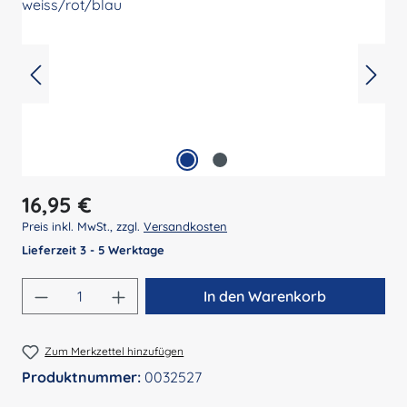
Regulärer Preis:
16,95 €
Preis inkl. MwSt., zzgl.
Versandkosten
Lieferzeit 3 - 5 Werktage
Produkt Anzahl: Gib den gewünschten Wert 
In den Warenkorb
Zum Merkzettel hinzufügen
Produktnummer:
0032527