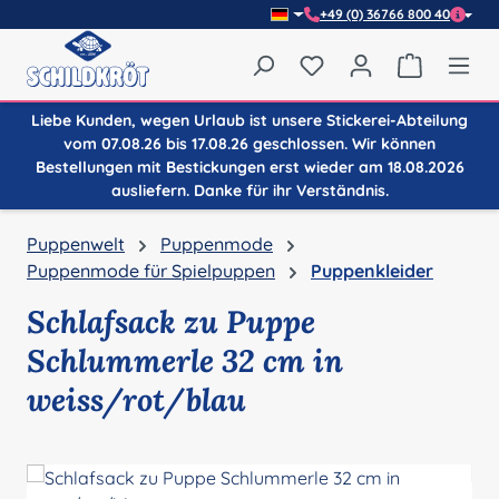
+49 (0) 36766 800 40
Zum Hauptinhalt springen
Du hast 0 Produkte auf
Warenkor
Liebe Kunden, wegen Urlaub ist unsere Stickerei-Abteilung
vom 07.08.26 bis 17.08.26 geschlossen. Wir können
Bestellungen mit Bestickungen erst wieder am 18.08.2026
ausliefern. Danke für ihr Verständnis.
Puppenwelt
Puppenmode
Puppenmode für Spielpuppen
Puppenkleider
Schlafsack zu Puppe
Schlummerle 32 cm in
weiss/rot/blau
Bildergalerie überspringen