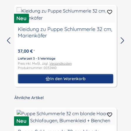
Neu
N
Kleidung zu Puppe Schlummerle 32 cm,
Marienkäfer
37,00 €
*
Lieferzeit 3 - 5 Werktage
L
Preis inkl. MwSt., zzgl.
Versandkosten
P
Produktnummer: 0032440
P
In den Warenkorb
Produktgalerie überspringen
Ähnliche Artikel
Neu
N