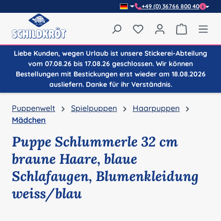
+49 (0) 36766 800 40
Zum Hauptinhalt springen
Du hast 0 Produkte auf
Warenkor
Liebe Kunden, wegen Urlaub ist unsere Stickerei-Abteilung
vom 07.08.26 bis 17.08.26 geschlossen. Wir können
Bestellungen mit Bestickungen erst wieder am 18.08.2026
ausliefern. Danke für ihr Verständnis.
Puppenwelt
Spielpuppen
Haarpuppen
Mädchen
Puppe Schlummerle 32 cm
braune Haare, blaue
Schlafaugen, Blumenkleidung
weiss/blau
Bildergalerie überspringen