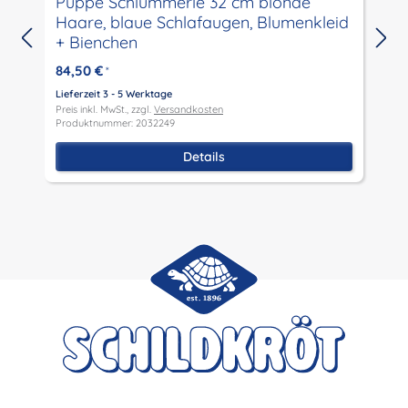
Puppe Schlummerle 32 cm blonde
Haare, blaue Schlafaugen, Blumenkleid
+ Bienchen
L
P
84,50 €
*
P
Lieferzeit 3 - 5 Werktage
Preis inkl. MwSt., zzgl.
Versandkosten
Produktnummer: 2032249
Details