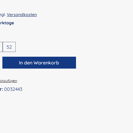
zgl.
Versandkosten
Werktage
en
52
zahl: Gib den gewünschten Wert ein ode
In den Warenkorb
hinzufügen
r:
0032443