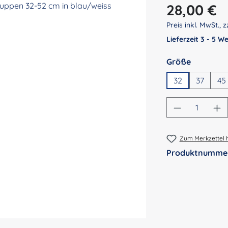
Regulärer Preis:
28,00 €
Preis inkl. MwSt., z
Lieferzeit 3 - 5 
auswähl
Größe
32
37
45
Produkt An
Zum Merkzettel 
Produktnumme