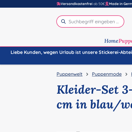
Versandkostenfrei
ab 50€
Made in Ger
m Hauptinhalt springen
Zur Suche springen
Zur Hauptnavigation springen
Home
Pupp
Liebe Kunden, wegen Urlaub ist unsere Stickerei-Abte
Puppenwelt
Puppenmode
Kleider-Set 3
cm in blau/w
Bildergalerie überspringen