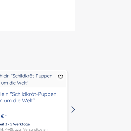
lein "Schildkröt-Puppen
Büchlein "Das Märch
en um die Welt"
kleinen Inge...."
 €
4,00 €
*
*
eit 3 - 5 Werktage
Lieferzeit 3 - 5 Werktage
kl. MwSt., zzgl.
Versandkosten
Preis inkl. MwSt., zzgl.
Versandk