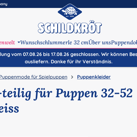
many
enwelt
Wunschschlummerle 32 cm
Über uns
Puppendo
ilung vom 07.08.26 bis 17.08.26 geschlossen. Wir können Be
ausliefern. Danke für ihr Verständnis.
Puppenmode für Spielpuppen
Puppenkleider
-teilig für Puppen 32-52
eiss