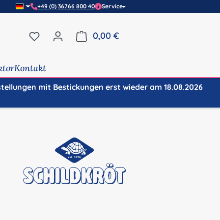
+49 (0) 36766 800 40
Service
Du hast 0 Produkte auf dem Merkzettel
0,00 €
Warenkorb enthält 0 Positi
ktor
Kontakt
stellungen mit Bestickungen erst wieder am 18.08.2026