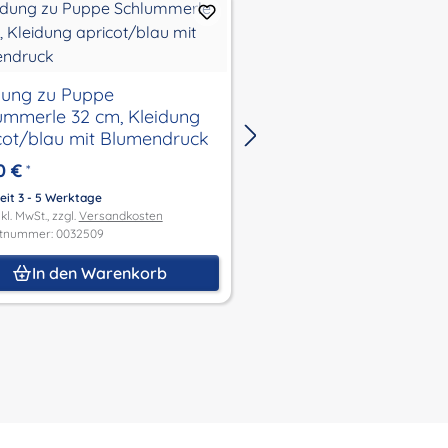
dung zu Puppe
Kleidung salbeigrüne
ummerle 32 cm, Kleidung
Winterjacke mit Mütz
cot/blau mit Blumendruck
Handschuhe zu Puppe 32 -52
cm
0 €
27,00 €
*
*
eit 3 - 5 Werktage
Lieferzeit 3 - 5 Werktage
kl. MwSt., zzgl.
Versandkosten
Preis inkl. MwSt., zzgl.
Versandk
tnummer: 0032509
Produktnummer: 0032484
In den Warenkorb
In den Waren