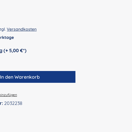
zgl.
Versandkosten
Werktage
auswählen
Personalisierung (+ 5,00 €*)
In den Warenkorb
hinzufügen
r:
2032238