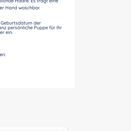
blonde Haare. Es trägt eine
per Hand waschbar.
nd Geburtsdatum der
nz persönliche Puppe für Ihr
r ein.
en.