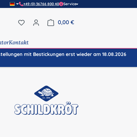
+49 (0) 36766 800 40
Service
Du hast 0 Produkte auf dem Merkzettel
0,00 €
Warenkorb enthält 0 Positi
ktor
Kontakt
stellungen mit Bestickungen erst wieder am 18.08.2026