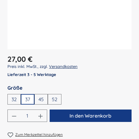
Regulärer Preis:
27,00 €
Preis inkl. MwSt., zzgl.
Versandkosten
Lieferzeit 3 - 5 Werktage
auswählen
Größe
32
37
45
52
Produkt Anzahl: Gib den gewünschten Wert 
In den Warenkorb
Zum Merkzettel hinzufügen