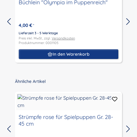
Büchlein "Olympia im Puppenreich"
4,00 €
*
Lieferzeit 3 - 5 Werktage
L
Preis inkl. MwSt., zzgl.
Versandkosten
P
Produktnummer: 0001105
P
In den Warenkorb
Produktgalerie überspringen
Ähnliche Artikel
Strümpfe rose für Spielpuppen Gr. 28-
45 cm
L