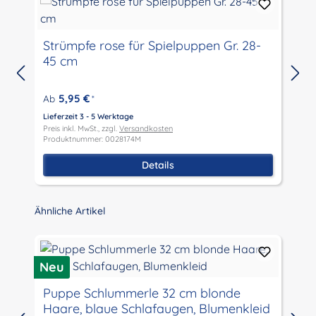
Strümpfe rose für Spielpuppen Gr. 28-
45 cm
5,95 €
Ab
*
Lieferzeit 3 - 5 Werktage
L
Preis inkl. MwSt., zzgl.
Versandkosten
P
Produktnummer: 0028174M
P
Details
Produktgalerie überspringen
Ähnliche Artikel
Neu
N
Puppe Schlummerle 32 cm blonde
Haare, blaue Schlafaugen, Blumenkleid