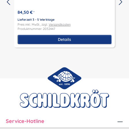
L
P
84,50 €
*
P
Lieferzeit 3 - 5 Werktage
Preis inkl. MwSt., zzgl.
Versandkosten
Produktnummer: 2032447
Details
Service-Hotline