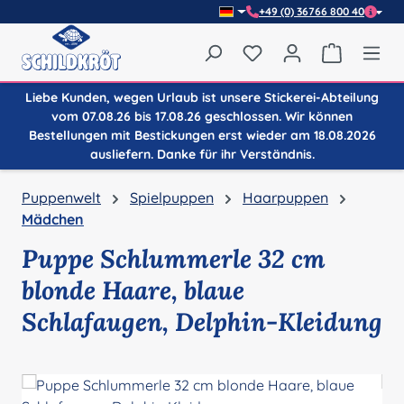
+49 (0) 36766 800 40
Zum Hauptinhalt springen
Du hast 0 Produkte auf
Warenkor
Liebe Kunden, wegen Urlaub ist unsere Stickerei-Abteilung
vom 07.08.26 bis 17.08.26 geschlossen. Wir können
Bestellungen mit Bestickungen erst wieder am 18.08.2026
ausliefern. Danke für ihr Verständnis.
Puppenwelt
Spielpuppen
Haarpuppen
Mädchen
Puppe Schlummerle 32 cm
blonde Haare, blaue
Schlafaugen, Delphin-Kleidung
Bildergalerie überspringen