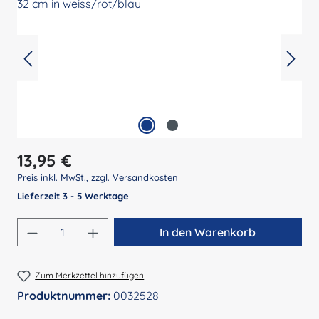
Regulärer Preis:
13,95 €
Preis inkl. MwSt., zzgl.
Versandkosten
Lieferzeit 3 - 5 Werktage
Produkt Anzahl: Gib den gewünschten Wert 
In den Warenkorb
Zum Merkzettel hinzufügen
Produktnummer:
0032528