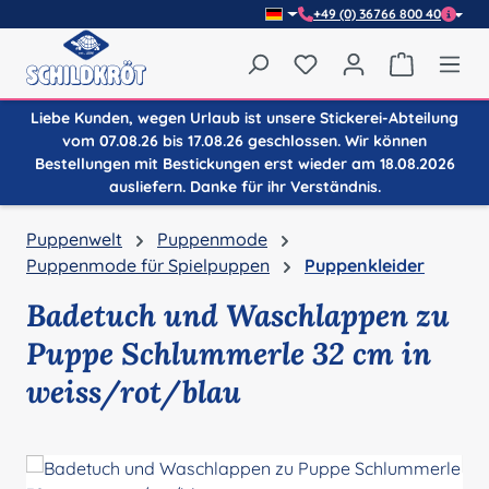
+49 (0) 36766 800 40
Zum Hauptinhalt springen
Du hast 0 Produkte auf
Warenkor
Liebe Kunden, wegen Urlaub ist unsere Stickerei-Abteilung
vom 07.08.26 bis 17.08.26 geschlossen. Wir können
Bestellungen mit Bestickungen erst wieder am 18.08.2026
ausliefern. Danke für ihr Verständnis.
Puppenwelt
Puppenmode
Puppenmode für Spielpuppen
Puppenkleider
Badetuch und Waschlappen zu
Puppe Schlummerle 32 cm in
weiss/rot/blau
Bildergalerie überspringen