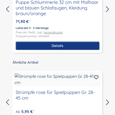
Puppe Schlummerle 32 cm mit Malhaar
und blauen Schlafaugen, Kleidung
braun/orange
71,90 €
*
Lieferzeit 3 - 5 Werktage
L
Preis inkl. MwSt., zzgl.
Versandkosten
P
Produktnummer: 2432469
P
Details
Produktgalerie überspringen
Ähnliche Artikel
Strümpfe rose für Spielpuppen Gr. 28-
45 cm
L
P
5,95 €
Ab
*
P