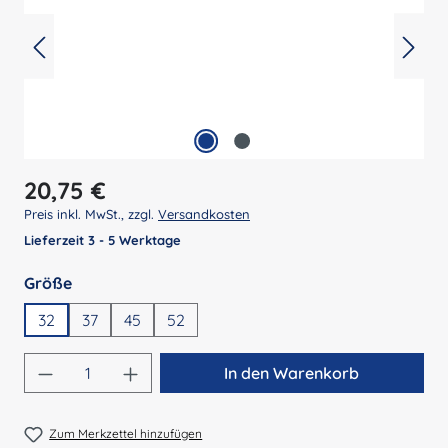
Regulärer Preis:
20,75 €
Preis inkl. MwSt., zzgl.
Versandkosten
Lieferzeit 3 - 5 Werktage
auswählen
Größe
32
37
45
52
Produkt Anzahl: Gib den gewünschten Wert 
In den Warenkorb
Zum Merkzettel hinzufügen