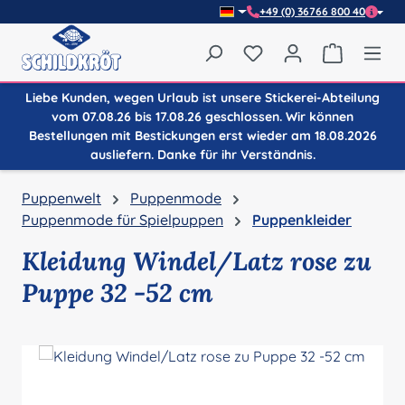
+49 (0) 36766 800 40
Zum Hauptinhalt springen
Du hast 0 Produkte auf
Warenkor
Liebe Kunden, wegen Urlaub ist unsere Stickerei-Abteilung
vom 07.08.26 bis 17.08.26 geschlossen. Wir können
Bestellungen mit Bestickungen erst wieder am 18.08.2026
ausliefern. Danke für ihr Verständnis.
Puppenwelt
Puppenmode
Puppenmode für Spielpuppen
Puppenkleider
Kleidung Windel/Latz rose zu
Puppe 32 -52 cm
Bildergalerie überspringen