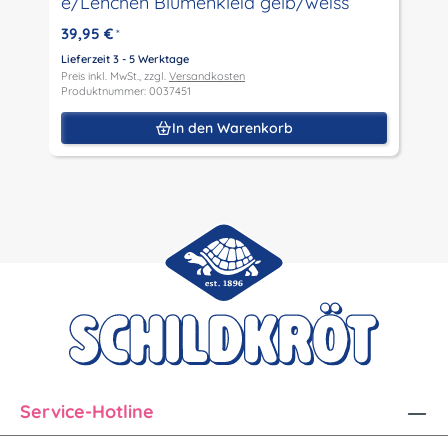
e/Lenchen Blumenkleid gelb/weiss
P
P
39,95 €
*
Lieferzeit 3 - 5 Werktage
Preis inkl. MwSt., zzgl.
Versandkosten
Produktnummer: 0037451
In den Warenkorb
Service-Hotline