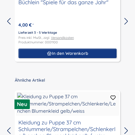
Büchlein "Spiele für das ganze Jahr"
4,00 €
*
Lieferzeit 3 - 5 Werktage
Preis inkl. MwSt., zzgl.
Versandkosten
L
Produktnummer: 0001100
P
P
In den Warenkorb
Produktgalerie überspringen
Ähnliche Artikel
Neu
N
Kleidung zu Puppe 37 cm
Schlummerle/Strampelchen/Schlenkerl
L