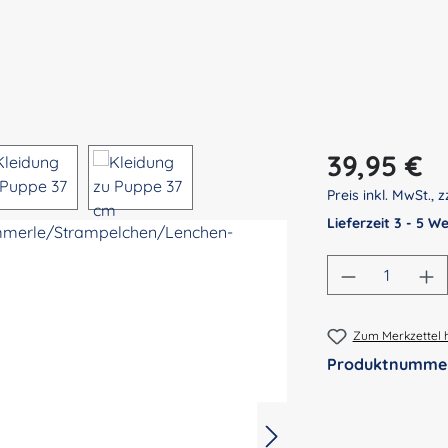
Regulärer Preis:
39,95 €
Preis inkl. MwSt., z
Lieferzeit 3 - 5 
Produkt An
Zum Merkzettel 
Produktnumme