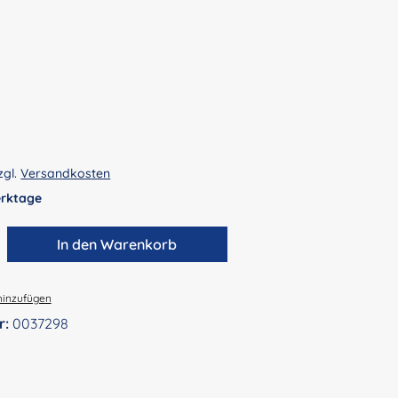
zgl.
Versandkosten
Werktage
zahl: Gib den gewünschten Wert ein ode
In den Warenkorb
hinzufügen
r:
0037298