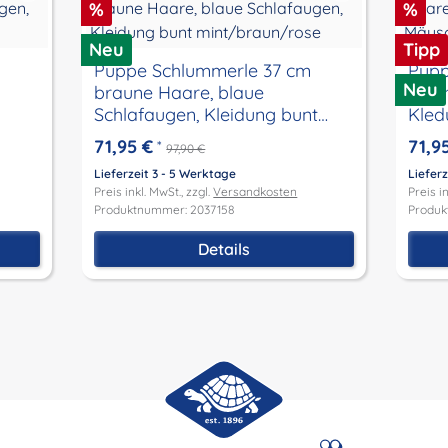
Rabatt
Raba
%
%
Neu
Tipp
Puppe Schlummerle 37 cm
Puppe
Neu
braune Haare, blaue
Haar
Schlafaugen, Kleidung bunt
Kled
mint/braun/rose
71,95 €
71,9
*
97,90 €
Lieferzeit 3 - 5 Werktage
Lieferz
Preis inkl. MwSt., zzgl.
Versandkosten
Preis in
Produktnummer: 2037158
Produk
Details