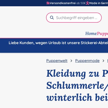
Versandkostenfrei
ab 50€
Made in Ger
m Hauptinhalt springen
Zur Suche springen
Zur Hauptnavigation springen
Home
Pupp
Liebe Kunden, wegen Urlaub ist unsere Stickerei-Abte
Puppenwelt
Puppenmode
Kleidung zu 
Schlummerle/
winterlich be