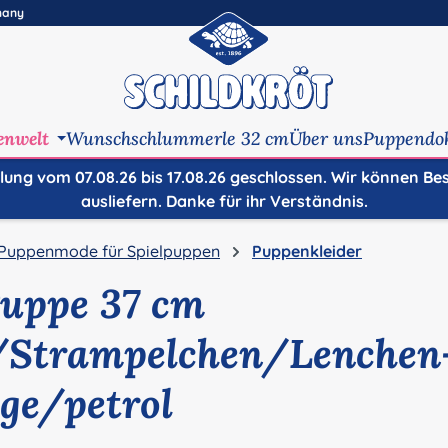
many
enwelt
Wunschschlummerle 32 cm
Über uns
Puppendo
ilung vom 07.08.26 bis 17.08.26 geschlossen. Wir können Be
ausliefern. Danke für ihr Verständnis.
Puppenmode für Spielpuppen
Puppenkleider
Puppe 37 cm
Strampelchen/Lenchen-
ige/petrol