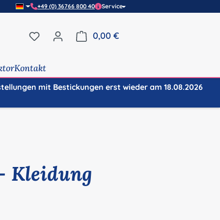
+49 (0) 36766 800 40
Service
Du hast 0 Produkte auf dem Merkzettel
0,00 €
Warenkorb enthält 0 Positi
ktor
Kontakt
stellungen mit Bestickungen erst wieder am 18.08.2026
 Kleidung