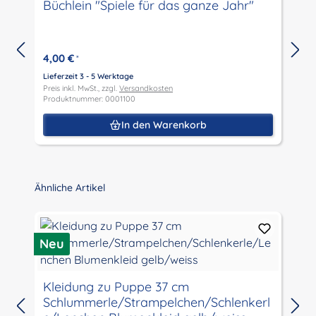
Büchlein "Spiele für das ganze Jahr"
4,00 €
*
Lieferzeit 3 - 5 Werktage
Preis inkl. MwSt., zzgl.
Versandkosten
L
Produktnummer: 0001100
P
P
In den Warenkorb
Produktgalerie überspringen
Ähnliche Artikel
Neu
N
Kleidung zu Puppe 37 cm
Schlummerle/Strampelchen/Schlenkerl
L