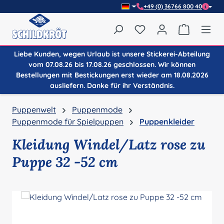
+49 (0) 36766 800 40
Zum Hauptinhalt springen
Du hast 0 Produkte auf
Warenkor
Liebe Kunden, wegen Urlaub ist unsere Stickerei-Abteilung
vom 07.08.26 bis 17.08.26 geschlossen. Wir können
Bestellungen mit Bestickungen erst wieder am 18.08.2026
ausliefern. Danke für ihr Verständnis.
Puppenwelt
Puppenmode
Puppenmode für Spielpuppen
Puppenkleider
Kleidung Windel/Latz rose zu
Puppe 32 -52 cm
Bildergalerie überspringen