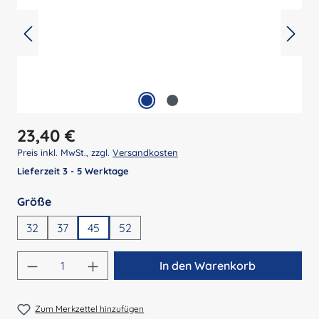
Regulärer Preis:
23,40 €
Preis inkl. MwSt., zzgl.
Versandkosten
Lieferzeit 3 - 5 Werktage
auswählen
Größe
32
37
45
52
Produkt Anzahl: Gib den gewünschten Wert 
In den Warenkorb
Zum Merkzettel hinzufügen