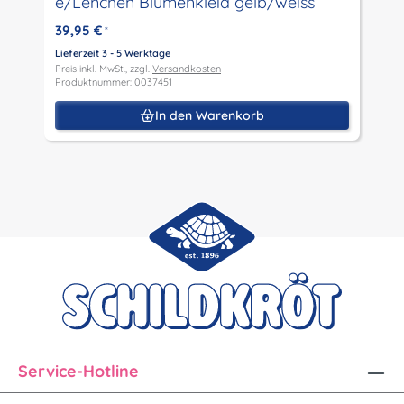
e/Lenchen Blumenkleid gelb/weiss
P
P
39,95 €
*
Lieferzeit 3 - 5 Werktage
Preis inkl. MwSt., zzgl.
Versandkosten
Produktnummer: 0037451
In den Warenkorb
Service-Hotline