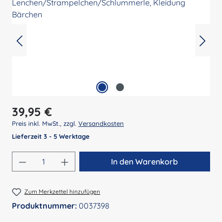
Regulärer Preis:
39,95 €
Preis inkl. MwSt., zzgl.
Versandkosten
Lieferzeit 3 - 5 Werktage
Produkt Anzahl: Gib den gewünschten Wert 
In den Warenkorb
Zum Merkzettel hinzufügen
Produktnummer:
0037398