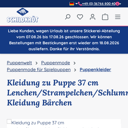
+49 (0) 36766 800 40
Zum Hauptinhalt springen
Du hast 0 Produkte auf
Warenkor
Liebe Kunden, wegen Urlaub ist unsere Stickerei-Abteilung
vom 07.08.26 bis 17.08.26 geschlossen. Wir können
Bestellungen mit Bestickungen erst wieder am 18.08.2026
ausliefern. Danke für ihr Verständnis.
Puppenwelt
Puppenmode
Puppenmode für Spielpuppen
Puppenkleider
Kleidung zu Puppe 37 cm
Lenchen/Strampelchen/Schlumm
Kleidung Bärchen
Bildergalerie überspringen