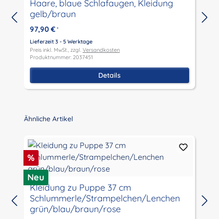
Haare, blaue Schlafaugen, Kleidung
P
gelb/braun
97,90 €
*
Lieferzeit 3 - 5 Werktage
Preis inkl. MwSt., zzgl.
Versandkosten
L
Produktnummer: 2037451
P
P
Details
Produktgalerie überspringen
Ähnliche Artikel
Rabatt
%
M
Neu
Kleidung zu Puppe 37 cm
Schlummerle/Strampelchen/Lenchen
L
grün/blau/braun/rose
P
P