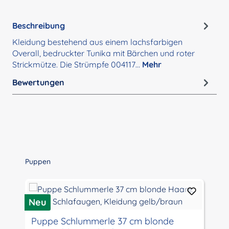
Beschreibung
Kleidung bestehend aus einem lachsfarbigen
Overall, bedruckter Tunika mit Bärchen und roter
Strickmütze. Die Strümpfe 004117…
Mehr
Bewertungen
Produktgalerie überspringen
Puppen
R
Neu
Puppe Schlummerle 37 cm blonde
N