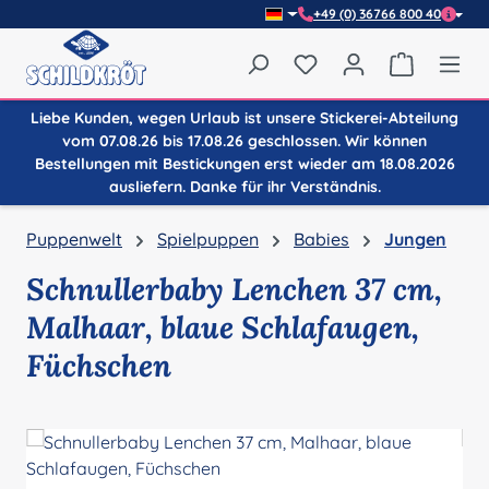
+49 (0) 36766 800 40
Zum Hauptinhalt springen
Du hast 0 Produkte auf
Warenkor
Liebe Kunden, wegen Urlaub ist unsere Stickerei-Abteilung
vom 07.08.26 bis 17.08.26 geschlossen. Wir können
Bestellungen mit Bestickungen erst wieder am 18.08.2026
ausliefern. Danke für ihr Verständnis.
Puppenwelt
Spielpuppen
Babies
Jungen
Schnullerbaby Lenchen 37 cm,
Malhaar, blaue Schlafaugen,
Füchschen
Bildergalerie überspringen