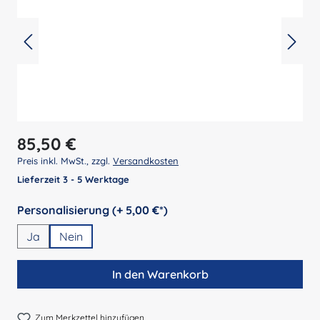
Regulärer Preis:
85,50 €
Preis inkl. MwSt., zzgl.
Versandkosten
Lieferzeit 3 - 5 Werktage
auswählen
Personalisierung (+ 5,00 €*)
Ja
Nein
In den Warenkorb
Zum Merkzettel hinzufügen