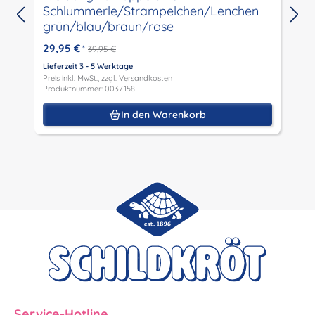
Schlummerle/Strampelchen/Lenchen
L
grün/blau/braun/rose
P
P
29,95 €
*
39,95 €
Lieferzeit 3 - 5 Werktage
Preis inkl. MwSt., zzgl.
Versandkosten
Produktnummer: 0037158
In den Warenkorb
Service-Hotline