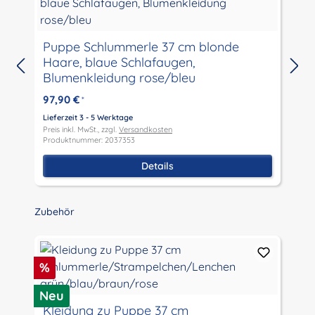
Puppe Schlummerle 37 cm blonde
P
Haare, blaue Schlafaugen,
Blumenkleidung rose/bleu
97,90 €
*
Lieferzeit 3 - 5 Werktage
L
Preis inkl. MwSt., zzgl.
Versandkosten
P
Produktnummer: 2037353
P
Details
Produktgalerie überspringen
Zubehör
Rabatt
%
M
Neu
Kleidung zu Puppe 37 cm