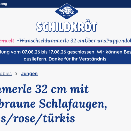
many
enwelt
Wunschschlummerle 32 cm
Über uns
Puppendo
ilung vom 07.08.26 bis 17.08.26 geschlossen. Wir können Be
ausliefern. Danke für ihr Verständnis.
abies
Jungen
merle 32 cm mit
braune Schlafaugen,
ss/rose/türkis