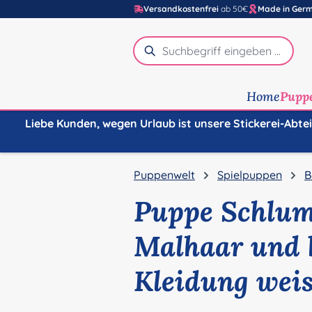
Versandkostenfrei
ab 50€
Made in Ger
m Hauptinhalt springen
Zur Suche springen
Zur Hauptnavigation springen
Home
Pupp
Liebe Kunden, wegen Urlaub ist unsere Stickerei-Abte
Puppenwelt
Spielpuppen
B
Puppe Schlum
Malhaar und 
Kleidung wei