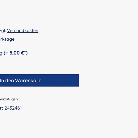
zgl.
Versandkosten
Werktage
auswählen
Personalisierung (+ 5,00 €*)
In den Warenkorb
hinzufügen
r:
2432461