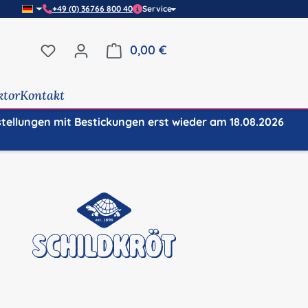
+49 (0) 36766 800 40
Service
Du hast 0 Produkte auf dem Merkzettel
0,00 €
Warenkorb enthält 0 Positi
ktor
Kontakt
stellungen mit Bestickungen erst wieder am 18.08.2026