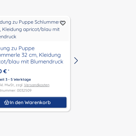
dung zu Puppe
Kleidung salbeigrüne
ummerle 32 cm, Kleidung
Winterjacke mit Mütz
cot/blau mit Blumendruck
Handschuhe zu Puppe 32 -52
cm
0 €
27,00 €
*
*
eit 3 - 5 Werktage
Lieferzeit 3 - 5 Werktage
kl. MwSt., zzgl.
Versandkosten
Preis inkl. MwSt., zzgl.
Versandk
tnummer: 0032509
Produktnummer: 0032484
In den Warenkorb
In den Waren