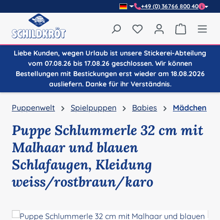
+49 (0) 36766 800 40
Zum Hauptinhalt springen
Du hast 0 Produkte auf
Warenkor
Liebe Kunden, wegen Urlaub ist unsere Stickerei-Abteilung
vom 07.08.26 bis 17.08.26 geschlossen. Wir können
Bestellungen mit Bestickungen erst wieder am 18.08.2026
ausliefern. Danke für ihr Verständnis.
Puppenwelt
Spielpuppen
Babies
Mädchen
Puppe Schlummerle 32 cm mit
Malhaar und blauen
Schlafaugen, Kleidung
weiss/rostbraun/karo
Bildergalerie überspringen