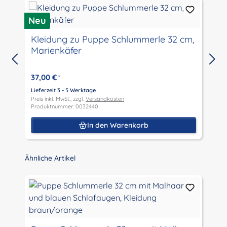
Neu
N
Kleidung zu Puppe Schlummerle 32 cm,
Marienkäfer
37,00 €
*
Lieferzeit 3 - 5 Werktage
L
Preis inkl. MwSt., zzgl.
Versandkosten
P
Produktnummer: 0032440
P
In den Warenkorb
Produktgalerie überspringen
Ähnliche Artikel