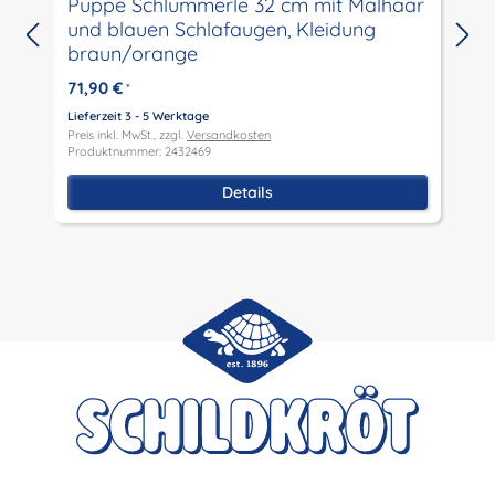
Puppe Schlummerle 32 cm mit Malhaar
und blauen Schlafaugen, Kleidung
L
braun/orange
P
P
71,90 €
*
Lieferzeit 3 - 5 Werktage
Preis inkl. MwSt., zzgl.
Versandkosten
Produktnummer: 2432469
Details