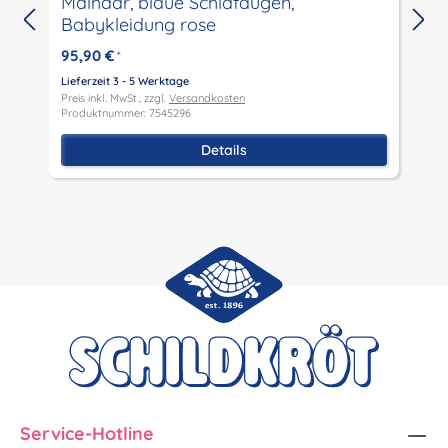
Malhaar, blaue Schlafaugen,
Babykleidung rose
L
P
95,90 €
*
P
Lieferzeit 3 - 5 Werktage
Preis inkl. MwSt., zzgl.
Versandkosten
Produktnummer: 7545296
Details
Service-Hotline