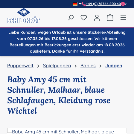
+49 (0) 36766 800 40
Zum Hauptinhalt springen
Du hast 0 Produkte auf
Warenkor
Liebe Kunden, wegen Urlaub ist unsere Stickerei-Abteilung
vom 07.08.26 bis 17.08.26 geschlossen. Wir können
Bestellungen mit Bestickungen erst wieder am 18.08.2026
ausliefern. Danke für ihr Verständnis.
Puppenwelt
Spielpuppen
Babies
Jungen
Baby Amy 45 cm mit
Schnuller, Malhaar, blaue
Schlafaugen, Kleidung rose
Wichtel
Bildergalerie überspringen