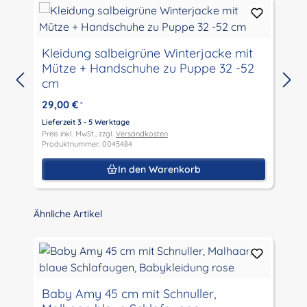
Kleidung salbeigrüne Winterjacke mit
Mütze + Handschuhe zu Puppe 32 -52
cm
29,00 €
*
Lieferzeit 3 - 5 Werktage
L
Preis inkl. MwSt., zzgl.
Versandkosten
P
Produktnummer: 0045484
P
In den Warenkorb
Produktgalerie überspringen
Ähnliche Artikel
Baby Amy 45 cm mit Schnuller,