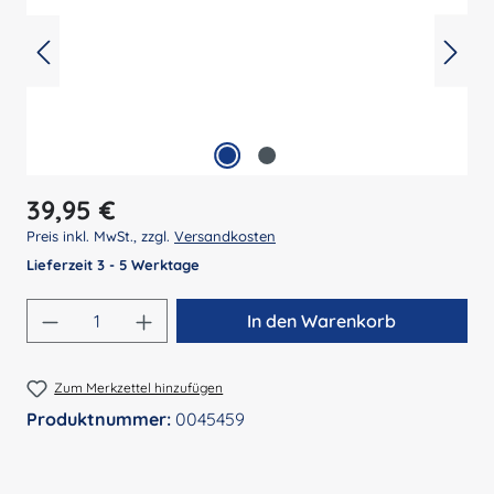
Regulärer Preis:
39,95 €
Preis inkl. MwSt., zzgl.
Versandkosten
Lieferzeit 3 - 5 Werktage
Produkt Anzahl: Gib den gewünschten Wert 
In den Warenkorb
Zum Merkzettel hinzufügen
Produktnummer:
0045459