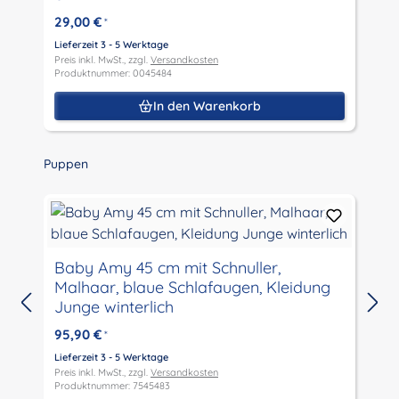
29,00 €
*
Lieferzeit 3 - 5 Werktage
L
Preis inkl. MwSt., zzgl.
Versandkosten
P
Produktnummer: 0045484
P
In den Warenkorb
Produktgalerie überspringen
Puppen
Baby Amy 45 cm mit Schnuller,
Malhaar, blaue Schlafaugen, Kleidung
Junge winterlich
L
P
95,90 €
*
P
Lieferzeit 3 - 5 Werktage
Preis inkl. MwSt., zzgl.
Versandkosten
Produktnummer: 7545483