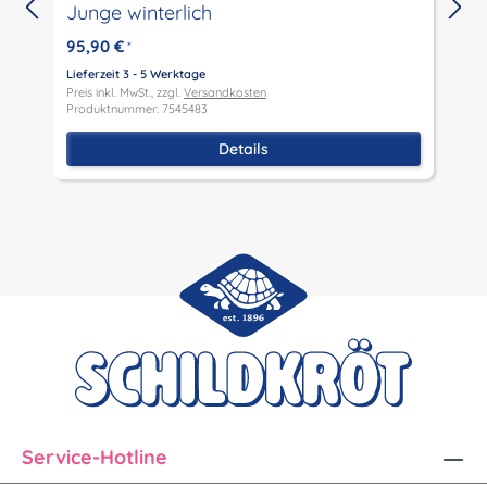
Junge winterlich
L
P
95,90 €
*
P
Lieferzeit 3 - 5 Werktage
Preis inkl. MwSt., zzgl.
Versandkosten
Produktnummer: 7545483
Details
Service-Hotline