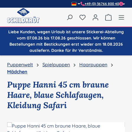
+49 (0) 36766 800 40
Zum Hauptinhalt springen
Du hast 0 Produkte auf
Warenkor
Liebe Kunden, wegen Urlaub ist unsere Stickerei-Abteilung
vom 07.08.26 bis 17.08.26 geschlossen. Wir können
Bestellungen mit Bestickungen erst wieder am 18.08.2026
ausliefern. Danke für ihr Verständnis.
Puppenwelt
Spielpuppen
Haarpuppen
Mädchen
Puppe Hanni 45 cm braune
Haare, blaue Schlafaugen,
Kleidung Safari
Bildergalerie überspringen