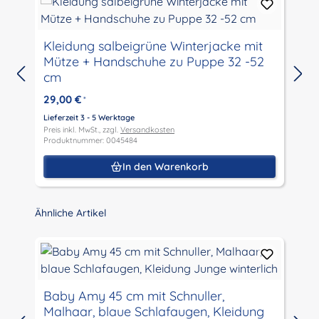
Kleidung salbeigrüne Winterjacke mit
Mütze + Handschuhe zu Puppe 32 -52
cm
29,00 €
*
Lieferzeit 3 - 5 Werktage
L
Preis inkl. MwSt., zzgl.
Versandkosten
P
Produktnummer: 0045484
P
In den Warenkorb
Produktgalerie überspringen
Ähnliche Artikel
Baby Amy 45 cm mit Schnuller,
Malhaar, blaue Schlafaugen, Kleidung