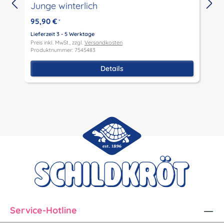
Junge winterlich
L
P
95,90 €
*
P
Lieferzeit 3 - 5 Werktage
Preis inkl. MwSt., zzgl.
Versandkosten
Produktnummer: 7545483
Details
Service-Hotline