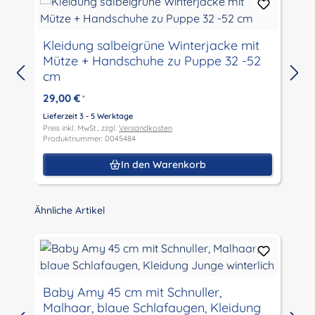
Kleidung salbeigrüne Winterjacke mit
Mütze + Handschuhe zu Puppe 32 -52
cm
29,00 €
*
Lieferzeit 3 - 5 Werktage
L
Preis inkl. MwSt., zzgl.
Versandkosten
P
Produktnummer: 0045484
P
In den Warenkorb
Produktgalerie überspringen
Ähnliche Artikel
Baby Amy 45 cm mit Schnuller,
Malhaar, blaue Schlafaugen, Kleidung