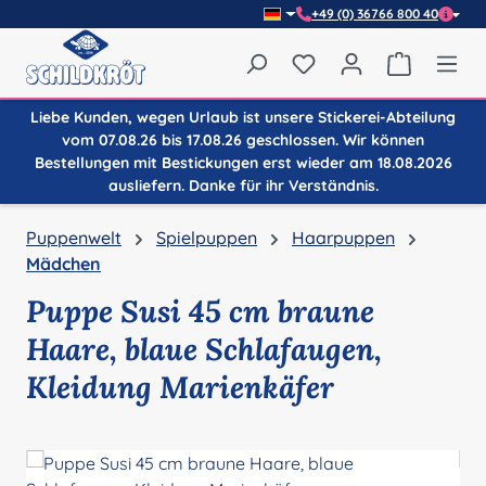
+49 (0) 36766 800 40
Zum Hauptinhalt springen
Du hast 0 Produkte auf
Warenkor
Liebe Kunden, wegen Urlaub ist unsere Stickerei-Abteilung
vom 07.08.26 bis 17.08.26 geschlossen. Wir können
Bestellungen mit Bestickungen erst wieder am 18.08.2026
ausliefern. Danke für ihr Verständnis.
Puppenwelt
Spielpuppen
Haarpuppen
Mädchen
Puppe Susi 45 cm braune
Haare, blaue Schlafaugen,
Kleidung Marienkäfer
Bildergalerie überspringen